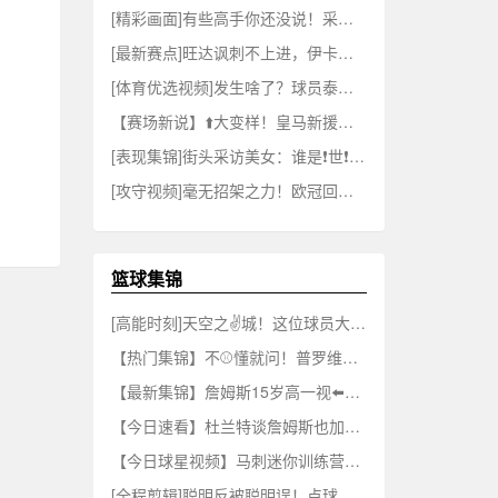
[精彩画面]有些高手你还没说！采访沃克：你觉得谁的速度比你快？⬇️
[最新赛点]旺达讽刺不上进，伊卡尔迪随即晒健身视频：把新女❗友当杠铃狂练
[体育优选视频]发生啥了？球员泰勒和加图索发生争吵，直接被加图索赶出训练场！❕
【赛场新说】⬆️大变样！皇马新援库库雷⚾利亚编起脏辫⚾，一改往日蓬蓬头
[表现集锦]街头采访美女：谁是❗世❗界杯最帅的球员？
[攻守视频]毫无招架之力！欧冠回顾：23年皇马2比0完胜⬇️切尔西！
篮球集锦
[高能时刻]天空之✌️城！这位球员大家应该很熟悉吧？
【热门集锦】不⚾懂就问！普罗维德尔和何塞普·马丁内斯谁⬆️更适合国米一⚾门？
【最新集锦】詹姆斯15岁高一视⬅️频 ：“长大后，想成为榜样.....
【今日速看】杜兰特谈詹姆斯也加✌️入了⚾超级球队！？专家：两回事！
【今日球星视频】马刺迷你训练营⚾今日开启，队内法国集训视频，攻防强度直接拉满！
[全程剪辑]聪明反被聪明误！点球停顿骗过门将罚进被取消！主⬇️裁掏黄牌伺候！