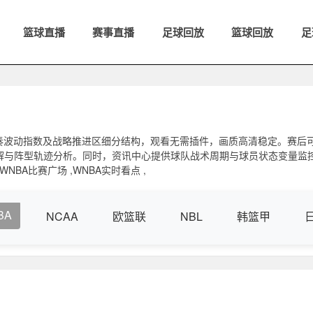
篮球直播
赛事直播
足球回放
篮球回放
足
奏波动指数及战略推进区细分结构，观看无需插件，画质高清稳定。赛后
解与阵型轨迹分析。同时，资讯中心提供球队战术周期与球员状态变量监
BA比赛广场 ,WNBA实时看点 ,
BA
NCAA
欧篮联
NBL
韩篮甲