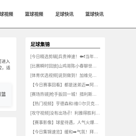
球视频
篮球视频
足球快讯
篮球快讯
足球集锦
[今日精选剪辑]兵贵神速！⬅❗️当年北京国安仅用时13秒便用✨反击击穿海港防线
可进入
[比赛瞬时回放]山鸡哥陈小春聊世界杯愤愤不平，⭐尽显球迷本色
控，适
[体育优选视频]说到做到！加维兑现诺言，⚽直接把头发染成吸睛粉色！
【今日赛事回看】都是迷弟迈➡️阿密小✌️将：梅西⬇️回归简直爽翻天
日篮B1
法篮甲
[赛场热镜]枪手扳回一城！措利斯角球送助✌️攻！因❕卡皮耶头球破门！⚽
【热门视频】亨德森和❕维⚾尔贝克即将重聚！距离他们在桑德兰的时光已经过去✨16年
[攻守视频]没有出场✌️！利雅得胜利友谊赛，C罗现身看台观战！
【赛事影像】球星待遇，人气火爆！沃齐尼亚抵达智利，众多球迷接机❕欢➡️呼声震耳
【今日集锦速览】缓和➡️气氛！拜尔试图滚草地来逃避把球踢飞的事✌️实！