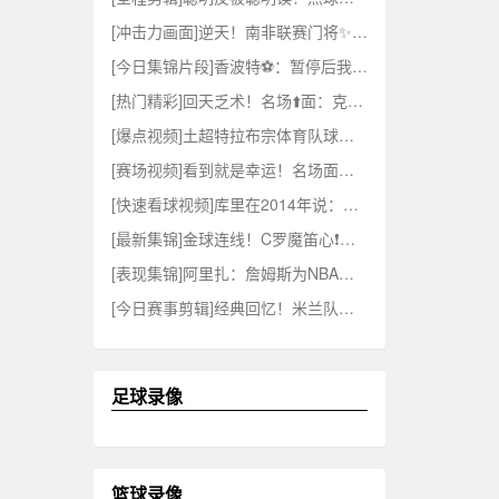
[冲击力画面]逆天！南非联赛门将✨禁区外稳稳没收皮球，一张红牌直接懵了
[今日集锦片段]香波特⚽：暂停后我要是专❗注记战术的话，就没法专注⬅️投篮了！
[热门精彩]回天乏术！名场⬆️面：克罗斯18年世界杯的读秒绝杀！
[爆点视频]土超特拉布宗体育队球迷高呼萨拉赫，请求管理层签下这位球❕星！
[赛场视频]看到就是幸运！名场面：守门员❗殊死一搏的时刻！
[快速看球视频]库里在2014年说：我是比詹姆斯更✌️好的进攻球⬅️员。隔年击败骑士夺冠
[最新集锦]金球连线！C罗魔笛心❗有灵犀的经典时刻！⬆️
[表现集锦]阿里扎：詹姆斯为NBA创造数十亿财富，就这样收尾被亏待了❕！
[今日赛事剪辑]经典回忆！米兰队长巴❕雷西退役的那一天……
足球录像
篮球录像