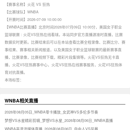
【赛事名称】
火花 VS 狂热
【比赛球队】
WNBA
【开赛时间】
2026-07-09 10:00:00
【WNBA比赛直播】北京时间2026年07月09日 10:00分，美国女子职业
篮球联赛 : 火花VS狂热在线看球。本站同步官方直播源准时直播，比赛
数据实时更新。比赛结束后可以在本站查看比赛全程录像、比赛比分、赛
事结果、赛事相关新闻报道，以及美国女子职业篮球联赛的最新赛事直
播，比赛录像，比赛视频下载，精彩片段集锦等。火花VS狂热无卡直
播，火花VS狂热赛事中心，火花VS狂热在线赛事服务，火花VS狂热体
育对抗直播。
本场标签：
WNBA相关直播
2026年08月05日_WNBA零卡播放_女武神VS多伦多节奏
梦想VS水星精彩剪辑_梦想VS水星_2026年08月06日_WNBA直播
WNBA高清流媒体直播_2026年08月06日_自由人VS风暴