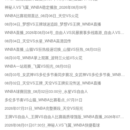
神秘人VS飞翼_WNBA稳定播放_2026年08月06号
WNBA比赛视频直达_08月06日_天空VS火花
08月04日_梦想VS王牌球迷追踪_梦想VS王牌_WNBA直播
WNBA直播_2026年08月04号_自由人VS风暴赛事多线路源_自由人VS风暴
08月04日_天空VS水星_WNBA高清回传
WNBA直播_山猫VS狂热极速切换_山猫VS狂热_08月03日
08月03号_WNBA掌上观赛_波特兰火焰VS火花
WNBA一站观赛_飞翼VS阳光_08月03日
08月03号_女武神VS多伦多节奏同步赛况_女武神VS多伦多节奏_WNBA直播
08月02日_天空VS王牌_天空VS王牌实况传送_WNBA直播
WNBA球赛回放_08月02日03:00分_水星VS自由人
多伦多节奏VS山猫_WNBA比赛看点_07月31日
2026年07月31日_WNBA完整赛段_天空VS阳光
王牌VS自由人_王牌VS自由人比赛画质增强版_WNBA直播_2026年07月31号
2026年08月01日07:30分_神秘人VS飞翼_WNBA快捷看球