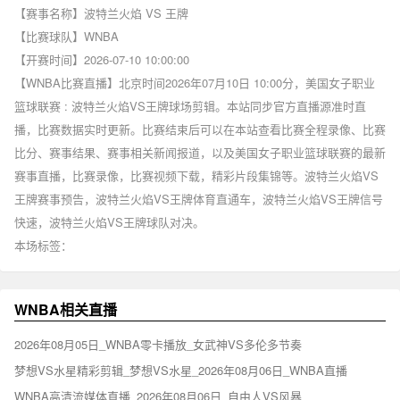
【赛事名称】
波特兰火焰 VS 王牌
【比赛球队】
WNBA
【开赛时间】
2026-07-10 10:00:00
【WNBA比赛直播】北京时间2026年07月10日 10:00分，美国女子职业
篮球联赛 : 波特兰火焰VS王牌球场剪辑。本站同步官方直播源准时直
播，比赛数据实时更新。比赛结束后可以在本站查看比赛全程录像、比赛
比分、赛事结果、赛事相关新闻报道，以及美国女子职业篮球联赛的最新
赛事直播，比赛录像，比赛视频下载，精彩片段集锦等。波特兰火焰VS
王牌赛事预告，波特兰火焰VS王牌体育直通车，波特兰火焰VS王牌信号
快速，波特兰火焰VS王牌球队对决。
本场标签：
WNBA相关直播
2026年08月05日_WNBA零卡播放_女武神VS多伦多节奏
梦想VS水星精彩剪辑_梦想VS水星_2026年08月06日_WNBA直播
WNBA高清流媒体直播_2026年08月06日_自由人VS风暴