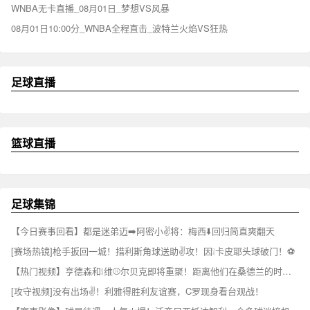
WNBA无卡直播_08月01日_梦想VS风暴
08月01日10:00分_WNBA全程直击_波特兰火焰VS狂热
足球直播
篮球直播
足球集锦
【今日赛事回看】都是迷弟迈➡️阿密小✌️将：梅西⬇️回归简直爽翻天
[赛场热镜]枪手扳回一城！措利斯角球送助✌️攻！因❕卡皮耶头球破门！⚽
【热门视频】亨德森和❕维⚾尔贝克即将重聚！距离他们在桑德兰的时光已经过去✨16年
[攻守视频]没有出场✌️！利雅得胜利友谊赛，C罗现身看台观战！