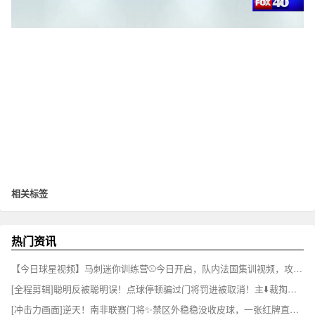
相关标签
热门资讯
【今日球星视频】马刺迷你训练营⚾今日开启，队内法国集训视频，攻防强度直接拉满！
[全程剪辑]聪明反被聪明误！点球停顿骗过门将罚进被取消！主⬇️裁掏黄牌伺候！
[冲击力画面]逆天！南非联赛门将✨禁区外稳稳没收皮球，一张红牌直接懵了