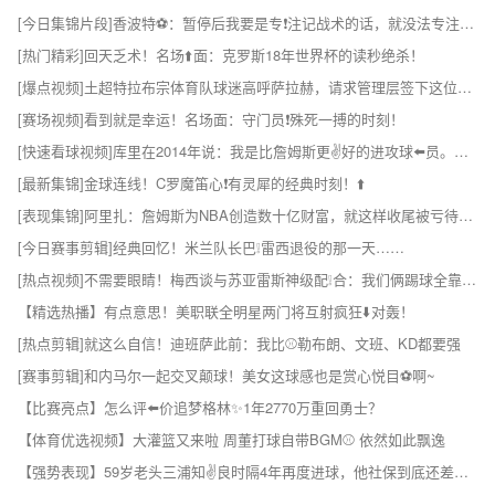
[今日集锦片段]香波特⚽：暂停后我要是专❗注记战术的话，就没法专注⬅️投篮了！
[热门精彩]回天乏术！名场⬆️面：克罗斯18年世界杯的读秒绝杀！
[爆点视频]土超特拉布宗体育队球迷高呼萨拉赫，请求管理层签下这位球❕星！
[赛场视频]看到就是幸运！名场面：守门员❗殊死一搏的时刻！
[快速看球视频]库里在2014年说：我是比詹姆斯更✌️好的进攻球⬅️员。隔年击败骑士夺冠
[最新集锦]金球连线！C罗魔笛心❗有灵犀的经典时刻！⬆️
[表现集锦]阿里扎：詹姆斯为NBA创造数十亿财富，就这样收尾被亏待了❕！
[今日赛事剪辑]经典回忆！米兰队长巴❕雷西退役的那一天……
[热点视频]不需要眼睛！梅西谈与苏亚雷斯神级配❕合：我们俩踢球全靠脑海记忆
【精选热播】有点意思！美职联全明星两门将互射疯狂⬇️对轰！
[热点剪辑]就这么自信！迪班萨此前：我比⚾勒布朗、文班、KD都要强
[赛事剪辑]和内马尔一起交叉颠球！美女这球感也是赏心悦目⚽啊~
【比赛亮点】怎么评⬅️价追梦格林✨1年2770万重回勇士？
【体育优选视频】大灌篮又来啦 周董打球自带BGM⚾ 依然如此飘逸
【强势表现】59岁老头三浦知✌️良时隔4年再度进球，他社保到底还差几年啊！