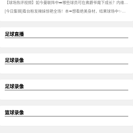
【球场热评视频】如今曼联阵中➡️哪些球员可在弗爵爷麾下成长？内维尔的名单你认同吗
[今日集锦]看台粉发辣妹惊艳全场！本⬅️想看绝美身材，结果球场中✨央站着佩德里
足球直播
足球录像
足球录像
篮球录像