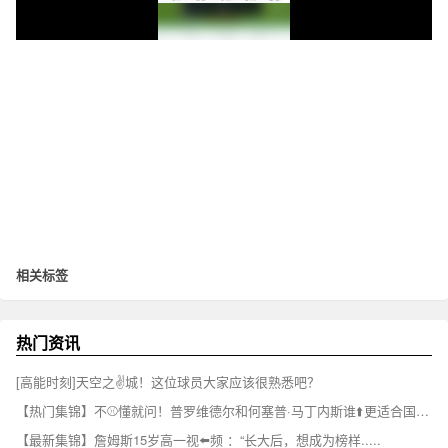
相关标签
热门资讯
[高能时刻]天空之✌️城！这位球员大家应该很熟悉吧？
【热门集锦】不⚾懂就问！普罗维德尔和何塞普·马丁内斯谁⬆️更适合国米一⚾门？
【最新集锦】詹姆斯15岁高一视⬅️频 ：“长大后，想成为榜样.....