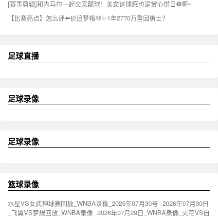
[赛事剪辑]和内马尔一起交叉颠球！美女这球感也是赏心悦目⚽啊~
【比赛亮点】怎么评⬅️价追梦格林✨1年2770万重回勇士？
足球直播
足球录像
足球录像
篮球录像
水星VS女武神球赛回放_WNBA录像_2026年07月30号
2026年07月30日
_飞翼VS梦想回放_WNBA录像
2026年07月29日_WNBA录像_火花VS自