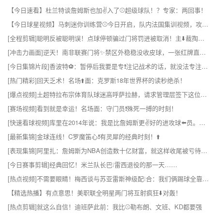
【今日速看】杜兰特谈詹姆斯也加✌️入了⚾超级球队！？专家：两回事！
【今日球星视频】马刺迷你训练营⚾今日开启，队内法国集训视频，攻防强度直接拉满！
[全程剪辑]聪明反被聪明误！点球停顿骗过门将罚进被取消！主⬇️裁掏黄牌伺候！
[冲击力画面]逆天！南非联赛门将✨禁区外稳稳没收皮球，一张红牌直接懵了
[今日集锦片段]香波特⚽：暂停后我要是专❗注记战术的话，就没法专注⬅️投篮了！
[热门精彩]回天乏术！名场⬆️面：克罗斯18年世界杯的读秒绝杀！
[爆点视频]土超特拉布宗体育队球迷高呼萨拉赫，请求管理层签下这位球❕星！
[赛场视频]看到就是幸运！名场面：守门员❗殊死一搏的时刻！
[快速看球视频]库里在2014年说：我是比詹姆斯更✌️好的进攻球⬅️员。隔年击败骑士夺冠
[最新集锦]金球连线！C罗魔笛心❗有灵犀的经典时刻！⬆️
[表现集锦]阿里扎：詹姆斯为NBA创造数十亿财富，就这样收尾被亏待了❕！
[今日赛事剪辑]经典回忆！米兰队长巴❕雷西退役的那一天……
[热点视频]不需要眼睛！梅西谈与苏亚雷斯神级配❕合：我们俩踢球全靠脑海记忆
【精选热播】有点意思！美职联全明星两门将互射疯狂⬇️对轰！
[热点剪辑]就这么自信！迪班萨此前：我比⚾勒布朗、文班、KD都要强