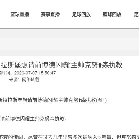
篮球直播
赛事直播
足球回放
篮球回放
足
拉斯堡想请前博德闪❕耀主帅克努⬆️森执教
时间：2026-07-07 15:56:47
来源：网络转载
想请前博德闪耀主帅克努森执教。
不衰的传闻，尽管在过去几年里曾多次被纳入✨考量，但克努森