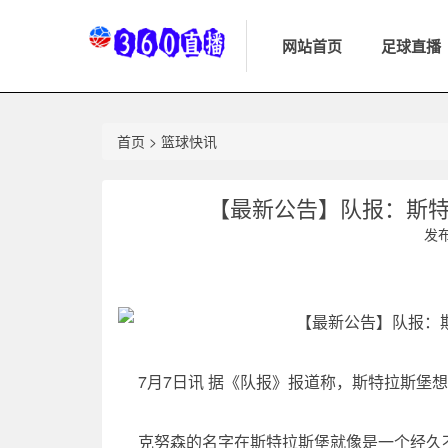
网站首页
足球直播
首页
>
篮球快讯
【最新公告】队报：斯特
发布
7月7日讯 据《队报》报道称，斯特拉斯堡
克努森的名字在斯特拉斯堡就像是一个经久