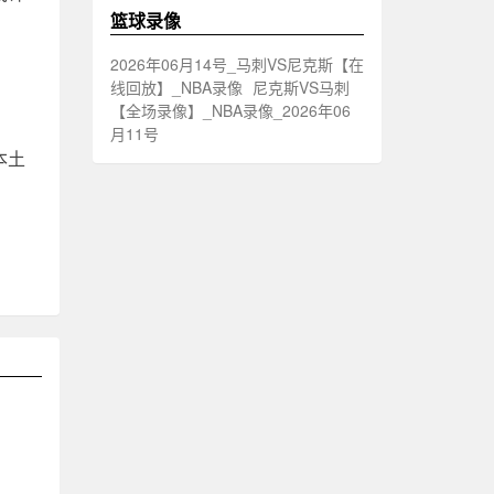
篮球录像
2026年06月14号_马刺VS尼克斯【在
线回放】_NBA录像
尼克斯VS马刺
【全场录像】_NBA录像_2026年06
月11号
本土