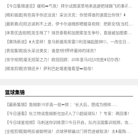
【今日集锦速览】缓和➡️气氛！拜尔试图滚草地来逃避把球踢飞的事✌️实！
[精彩画面]有些高手你还没说！采访沃克：你觉得谁的速度比你快？⬇️
[最新赛点]旺达讽刺不上进，伊卡尔迪随即晒健身视频：把新女❗友当杠铃狂练
[体育优选视频]发生啥了？球员泰勒和加图索发生争吵，直接被加图索赶出训练场！❕
【赛场新说】⬆️大变样！皇马新援库库雷⚾利亚编起脏辫⚾，一改往日蓬蓬头
[表现集锦]街头采访美女：谁是❗世❗界杯最帅的球员？
[攻守视频]毫无招架之力！欧冠回顾：23年皇马2比0完胜⬇️切尔西！
[精准剪辑]衣锦还乡！萨利巴赴喀麦隆看望➡️祖母！
篮球集锦
【最新集锦】詹姆斯15岁高一视⬅️频 ：“长大后，想成为榜样.....
【今日速看】杜兰特谈詹姆斯也加✌️入了⚾超级球队！？专家：两回事！
【今日球星视频】马刺迷你训练营⚾今日开启，队内法国集训视频，攻防强度直接拉满！
[全程剪辑]聪明反被聪明误！点球停顿骗过门将罚进被取消！主⬇️裁掏黄牌伺候！