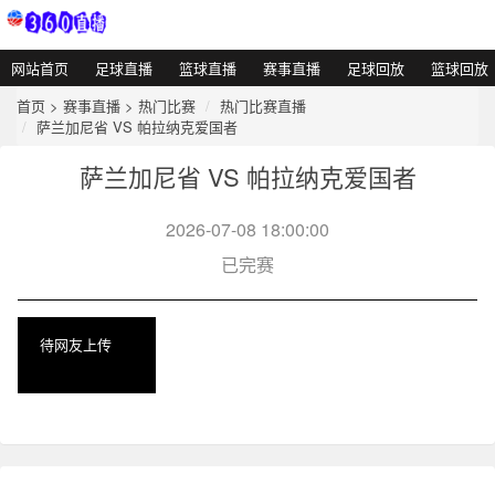
网站首页
足球直播
篮球直播
赛事直播
足球回放
篮球回放
首页
>
赛事直播
>
热门比赛
热门比赛直播
萨兰加尼省 VS 帕拉纳克爱国者
萨兰加尼省 VS 帕拉纳克爱国者
2026-07-08 18:00:00
已完赛
待网友上传