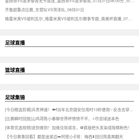
墨西哥VS波多黎各无卡直连_墨西哥VS波多黎各_07月31日06:00分_中北美锦标直播
齐鲁超重点比赛_东营队VS菏泽队_08月01日
格雷米奥VS玻利瓦尔_格雷米奥VS玻利瓦尔赛事专题_南美杯直播_07月31日06:00分
足球直播
篮球直播
足球集锦
[今日精选剪辑]兵贵神速！⬅❗️当年北京国安仅用时13秒便用✨反击击穿海港防线
[比赛瞬时回放]山鸡哥陈小春聊世界杯愤愤不平，⭐尽显球迷本色
[体育优选视频]说到做到！加维兑现诺言，⚽直接把头发染成吸睛粉色！
【今日赛事回看】都是迷弟迈➡️阿密小✌️将：梅西⬇️回归简直爽翻天