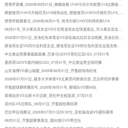
德青杯直播_2026年08月01日_弗賴伯格 U19VS沃尔夫斯堡U19比赛画面呈现_弗賴伯格 U19VS沃尔夫斯堡U19
穆瑟维茨U19VS开姆尼茨U19球场动态_穆瑟维茨U19VS开姆尼茨U19_德青杯直播_2026年08月01日19:00分
德青杯联赛事况_2026年08月01号_哈韦尔斯U19VS科特布斯U19
08月01号_华沙莱吉亚女足VS什切青波贡女足快速直达_华沙莱吉亚女足VS什切青波贡女足_波女超直播
2026年07月31日_圣洛伦佐体育会VS亚松森瓜拉尼互动观赛_圣洛伦佐体育会VS亚松森瓜拉尼_巴拉甲直播
摩洛哥女足VS阿尔及利亚女足_摩洛哥女足VS阿尔及利亚女足直击焦点_2026年07月31号_女非洲杯直播
中北美运男赛事画面直播_巴拿马U23VS哥伦比亚U23_07月31号
墨西哥U23VS委内瑞拉U23_07月31号_中北美运男全网同播
山东淄博VS泰山城建_2026年08月01日_齐鲁超场场好戏
2026年07月31日_基多大学体育VS北莱昂内斯俱乐部_厄瓜杯同步赛事
齐鲁超球赛转播信号_2026年08月01号_聊城队VS德州队
恩维加多VS云斯卡尔达斯_哥伦杯全程高清_07月31日
滨州队VS日照队_08月01日_齐鲁超经典回溯
巴拉甲在线赛况_2026年07月31日05:30分_亚松森自由VS雷科莱塔
08月01日_齐鲁超赛事直击_烟台银行VS枣庄队