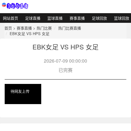
网站首页
足球直播
篮球直播
赛事直播
足球回放
篮球回放
首页
>
赛事直播
>
热门比赛
热门比赛直播
EBK女足 VS HPS 女足
EBK女足 VS HPS 女足
2026-07-09 00:00:00
已完赛
待网友上传