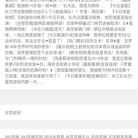
集锦】詹姆斯15岁高一视⬅️频 ：“长大后，想成为榜样.....
【今日速看】
杜兰特谈詹姆斯也加✌️入了⚾超级球队！？专家：两回事！
【今日球星
视频】马刺迷你训练营⚾今日开启，队内法国集训视频，攻防强度直接拉
满！
[全程剪辑]聪明反被聪明误！点球停顿骗过门将罚进被取消！主⬇️裁
掏黄牌伺候！
[冲击力画面]逆天！南非联赛门将✨禁区外稳稳没收皮
球，一张红牌直接懵了
[今日集锦片段]香波特⚽：暂停后我要是专❗注记
战术的话，就没法专注⬅️投篮了！
[热门精彩]回天乏术！名场⬆️面：克罗
斯18年世界杯的读秒绝杀！
[爆点视频]土超特拉布宗体育队球迷高呼萨
拉赫，请求管理层签下这位球❕星！
[赛场视频]看到就是幸运！名场面：
守门员❗殊死一搏的时刻！
[快速看球视频]库里在2014年说：我是比詹姆
斯更✌️好的进攻球⬅️员。隔年击败骑士夺冠
[最新集锦]金球连线！C罗魔
笛心❗有灵犀的经典时刻！⬆️
[表现集锦]阿里扎：詹姆斯为NBA创造数十
亿财富，就这样收尾被亏待了❕！
[今日赛事剪辑]经典回忆！米兰队长巴❕
雷西退役的那一天……
友情链接：
360直播,360直播官网,NBA免费看,体育直播平台,英超直播,足球赛事直播,