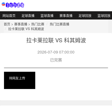
网站首页
足球直播
篮球直播
赛事直播
足球回放
篮球回放
首页
>
赛事直播
>
热门比赛
热门比赛直播
拉卡莱拉联 VS 科其姆波
拉卡莱拉联 VS 科其姆波
2026-07-09 07:00:00
已完赛
待网友上传