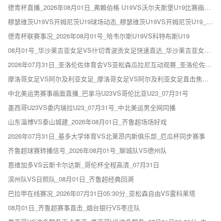
德青杯直播_2026年08月01日_弗賴伯格 U19VS沃尔夫斯堡U19比赛画面呈现_弗賴伯格 U19VS沃尔夫斯堡U19
穆瑟维茨U19VS开姆尼茨U19球场动态_穆瑟维茨U19VS开姆尼茨U19_德青杯直播_2026年08月01日19:00分
德青杯联赛事况_2026年08月01号_哈韦尔斯U19VS科特布斯U19
08月01号_华沙莱吉亚女足VS什切青波贡女足快速直达_华沙莱吉亚女足VS什切青波贡女足_波女超直播
2026年07月31日_圣洛伦佐体育会VS亚松森瓜拉尼互动观赛_圣洛伦佐体育会VS亚松森瓜拉尼_巴拉甲直播
摩洛哥女足VS阿尔及利亚女足_摩洛哥女足VS阿尔及利亚女足直击焦点_2026年07月31号_女非洲杯直播
中北美运男赛事画面直播_巴拿马U23VS哥伦比亚U23_07月31号
墨西哥U23VS委内瑞拉U23_07月31号_中北美运男全网同播
山东淄博VS泰山城建_2026年08月01日_齐鲁超场场好戏
2026年07月31日_基多大学体育VS北莱昂内斯俱乐部_厄瓜杯同步赛事
齐鲁超球赛转播信号_2026年08月01号_聊城队VS德州队
恩维加多VS云斯卡尔达斯_哥伦杯全程高清_07月31日
滨州队VS日照队_08月01日_齐鲁超经典回溯
巴拉甲在线赛况_2026年07月31日05:30分_亚松森自由VS雷科莱塔
08月01日_齐鲁超赛事直击_烟台银行VS枣庄队