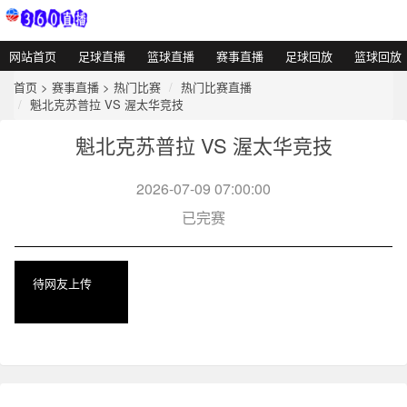
网站首页
足球直播
篮球直播
赛事直播
足球回放
篮球回放
首页
>
赛事直播
>
热门比赛
热门比赛直播
魁北克苏普拉 VS 渥太华竞技
魁北克苏普拉 VS 渥太华竞技
2026-07-09 07:00:00
已完赛
待网友上传