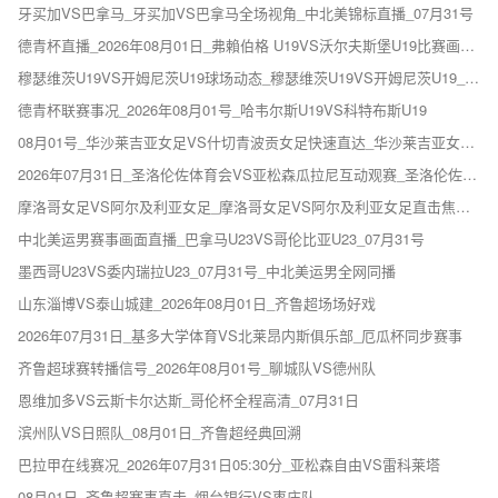
牙买加VS巴拿马_牙买加VS巴拿马全场视角_中北美锦标直播_07月31号
德青杯直播_2026年08月01日_弗賴伯格 U19VS沃尔夫斯堡U19比赛画面呈现_弗賴伯格 U19VS沃尔夫斯堡U19
穆瑟维茨U19VS开姆尼茨U19球场动态_穆瑟维茨U19VS开姆尼茨U19_德青杯直播_2026年08月01日19:00分
德青杯联赛事况_2026年08月01号_哈韦尔斯U19VS科特布斯U19
08月01号_华沙莱吉亚女足VS什切青波贡女足快速直达_华沙莱吉亚女足VS什切青波贡女足_波女超直播
2026年07月31日_圣洛伦佐体育会VS亚松森瓜拉尼互动观赛_圣洛伦佐体育会VS亚松森瓜拉尼_巴拉甲直播
摩洛哥女足VS阿尔及利亚女足_摩洛哥女足VS阿尔及利亚女足直击焦点_2026年07月31号_女非洲杯直播
中北美运男赛事画面直播_巴拿马U23VS哥伦比亚U23_07月31号
墨西哥U23VS委内瑞拉U23_07月31号_中北美运男全网同播
山东淄博VS泰山城建_2026年08月01日_齐鲁超场场好戏
2026年07月31日_基多大学体育VS北莱昂内斯俱乐部_厄瓜杯同步赛事
齐鲁超球赛转播信号_2026年08月01号_聊城队VS德州队
恩维加多VS云斯卡尔达斯_哥伦杯全程高清_07月31日
滨州队VS日照队_08月01日_齐鲁超经典回溯
巴拉甲在线赛况_2026年07月31日05:30分_亚松森自由VS雷科莱塔
08月01日_齐鲁超赛事直击_烟台银行VS枣庄队