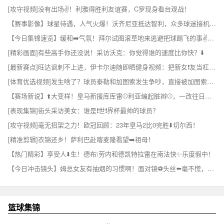
[攻守视频]没有出场✌️！利雅得胜利友谊赛，C罗现身看台观战！
【赛事影像】球星待遇，人气火爆！沃齐尼亚抵达智利，众多球迷接机❕欢➡️呼声震耳
【今日集锦速览】缓和➡️气氛！拜尔试图滚草地来逃避把球踢飞的事✌️实！
[精彩画面]有些高手你还没说！采访沃克：你觉得谁的速度比你快？⬇️
[最新赛点]旺达讽刺不上进，伊卡尔迪随即晒健身视频：把新女❗友当杠铃狂练
[体育优选视频]发生啥了？球员泰勒和加图索发生争吵，直接被加图索赶出训练场！❕
【赛场新说】⬆️大变样！皇马新援库库雷⚾利亚编起脏辫⚾，一改往日蓬蓬头
[表现集锦]街头采访美女：谁是❗世❗界杯最帅的球员？
[攻守视频]毫无招架之力！欧冠回顾：23年皇马2比0完胜⬇️切尔西！
[精准剪辑]衣锦还乡！萨利巴赴喀麦隆看望➡️祖母！
【热门精彩】享受人⬇️生！德布❕劳内和德凯特拉雷在南法快✨乐度假中！
【今日冲击镜头】姆总女友有抽烟的习惯啊！面对镜⚽头丝⬅️毫不慌，甚至还大方打招呼！
篮球集锦