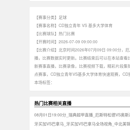
【赛事分类】
足球
【赛事名称】
CD独立青年 VS 基多大学体育
【比赛球队】
热门比赛
【开赛时间】
2026-07-09 09:00:00
【比赛介绍】北京时间2026年07月09日 09:00
播，比赛数据实时更新。比赛结束后可以在本站查看
新赛事直播，比赛录像，比赛视频下载，精彩片段集锦
点赛事，CD独立青年VS基多大学体育快速观赛，CD
本场标签：
热门比赛相关直播
08月01日19:00分_瑞典超甲直播_厄斯特松德VS
牙买加VS巴拿马_牙买加VS巴拿马全场视角_中北美锦