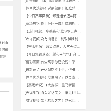
[比赛瞬时回放]山鸡哥陈小春聊世界杯愤愤不平，⭐尽显球迷本色
[体育优选视频]说到做到！加维兑现诺言，⚽直接把头发染成吸睛粉色！
【今日赛事回看】都是迷弟迈➡️阿密小✌️将：梅西⬇️回归简直爽翻天
[赛场热镜]枪手扳回一城！措利斯角球送助✌️攻！因❕卡皮耶头球破门！⚽
【热门视频】亨德森和❕维⚾尔贝克即将重聚！距离他们在桑德兰的时光已经过去✨16年
[攻守视频]没有出场✌️！利雅得胜利友谊赛，C罗现身看台观战！
准时直
【赛事影像】球星待遇，人气火爆！沃齐尼亚抵达智利，众多球迷接机❕欢➡️呼声震耳
杯的最
【今日集锦速览】缓和➡️气氛！拜尔试图滚草地来逃避把球踢飞的事✌️实！
育焦
[精彩画面]有些高手你还没说！采访沃克：你觉得谁的速度比你快？⬇️
[最新赛点]旺达讽刺不上进，伊卡尔迪随即晒健身视频：把新女❗友当杠铃狂练
[体育优选视频]发生啥了？球员泰勒和加图索发生争吵，直接被加图索赶出训练场！❕
【赛场新说】⬆️大变样！皇马新援库库雷⚾利亚编起脏辫⚾，一改往日蓬蓬头
[表现集锦]街头采访美女：谁是❗世❗界杯最帅的球员？
[攻守视频]毫无招架之力！欧冠回顾：23年皇马2比0完胜⬇️切尔西！