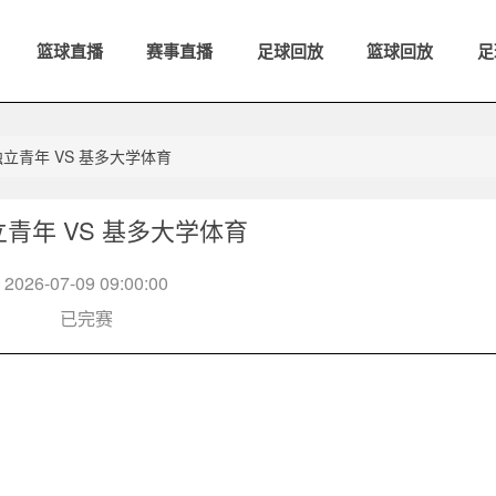
篮球直播
赛事直播
足球回放
篮球回放
足
独立青年 VS 基多大学体育
立青年 VS 基多大学体育
2026-07-09 09:00:00
已完赛