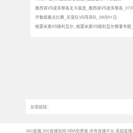
墨西哥VS波多黎各无卡直连_墨西哥VS波多黎各_07月
齐鲁超重点比赛_东营队VS菏泽队_08月01日
格雷米奥VS玻利瓦尔_格雷米奥VS玻利瓦尔赛事专题_南
友情链接：
360直播,360直播官网,NBA免费看,体育直播平台,英超