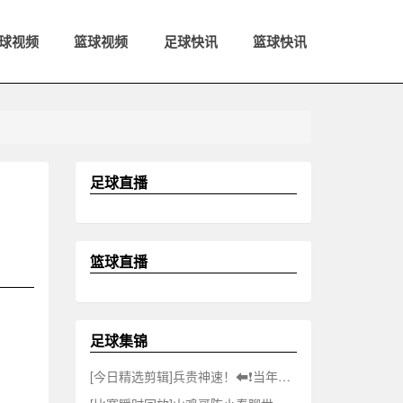
球视频
篮球视频
足球快讯
篮球快讯
足球直播
篮球直播
足球集锦
[今日精选剪辑]兵贵神速！⬅❗️当年北京国安仅用时13秒便用✨反击击穿海港防线