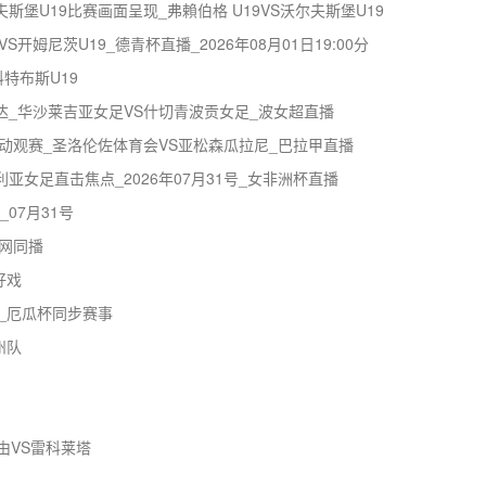
尔夫斯堡U19比赛画面呈现_弗賴伯格 U19VS沃尔夫斯堡U19
开姆尼茨U19_德青杯直播_2026年08月01日19:00分
科特布斯U19
直达_华沙莱吉亚女足VS什切青波贡女足_波女超直播
尼互动观赛_圣洛伦佐体育会VS亚松森瓜拉尼_巴拉甲直播
亚女足直击焦点_2026年07月31号_女非洲杯直播
07月31号
全网同播
好戏
部_厄瓜杯同步赛事
州队
日
自由VS雷科莱塔