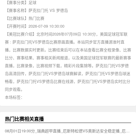
【赛事分类】
足球
【赛事名称】
萨克拉门托 VS 罗德岛
【比赛球队】
热门比赛
【开赛时间】
2026-07-09 10:30:00
【美冠比赛介绍】北京时间2026年07月09日 10:30分，美国足球冠军联
赛 : 萨克拉门托VS罗德岛比赛原画直播。本站同步官方直播源准时直
播，比赛数据实时更新。比赛结束后可以在本站查看比赛全程录像、比赛
比分、赛事结果、赛事相关新闻报道，以及美国足球冠军联赛的最新赛事
直播，比赛录像，比赛视频下载，精彩片段集锦等。萨克拉门托VS罗德
岛高清回传，萨克拉门托VS罗德岛球赛解读，萨克拉门托VS罗德岛球迷
畅看，萨克拉门托VS罗德岛比赛在线源，萨克拉门托VS罗德岛实时比分
同步观看。
本场标签：
热门比赛相关直播
08月01日19:00分_瑞典超甲直播_厄斯特松德VS奥斯达安全稳定播_厄斯特松德VS奥斯达