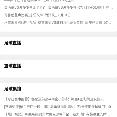
墨西哥VS波多黎各无卡直连_墨西哥VS波多黎各_07月31日06:00分_中北美锦标直播
齐鲁超重点比赛_东营队VS菏泽队_08月01日
格雷米奥VS玻利瓦尔_格雷米奥VS玻利瓦尔赛事专题_南美杯直播_07月31日06:00分
足球直播
篮球直播
足球集锦
【今日赛事回看】都是迷弟迈➡️阿密小✌️将：梅西⬇️回归简直爽翻天
[赛场热镜]枪手扳回一城！措利斯角球送助✌️攻！因❕卡皮耶头球破门！⚽
【热门视频】亨德森和❕维⚾尔贝克即将重聚！距离他们在桑德兰的时光已经过去✨16年