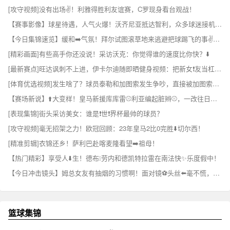
[攻守视频]没有出场✌️！利雅得胜利友谊赛，C罗现身看台观战！
【赛事影像】球星待遇，人气火爆！沃齐尼亚抵达智利，众多球迷接机❕欢➡️呼声震耳
【今日集锦速览】缓和➡️气氛！拜尔试图滚草地来逃避把球踢飞的事✌️实！
[精彩画面]有些高手你还没说！采访沃克：你觉得谁的速度比你快？⬇️
[最新赛点]旺达讽刺不上进，伊卡尔迪随即晒健身视频：把新女❗友当杠铃狂练
[体育优选视频]发生啥了？球员泰勒和加图索发生争吵，直接被加图索赶出训练场！❕
【赛场新说】⬆️大变样！皇马新援库库雷⚾利亚编起脏辫⚾，一改往日蓬蓬头
[表现集锦]街头采访美女：谁是❗世❗界杯最帅的球员？
[攻守视频]毫无招架之力！欧冠回顾：23年皇马2比0完胜⬇️切尔西！
[精准剪辑]衣锦还乡！萨利巴赴喀麦隆看望➡️祖母！
【热门精彩】享受人⬇️生！德布❕劳内和德凯特拉雷在南法快✨乐度假中！
【今日冲击镜头】姆总女友有抽烟的习惯啊！面对镜⚽头丝⬅️毫不慌，甚至还大方打招呼！
篮球集锦