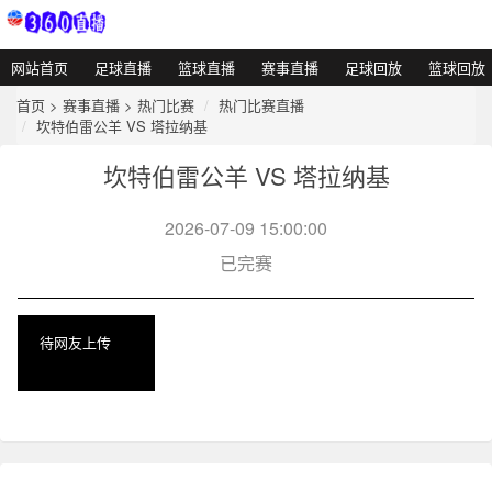
网站首页
足球直播
篮球直播
赛事直播
足球回放
篮球回放
首页
>
赛事直播
>
热门比赛
热门比赛直播
坎特伯雷公羊 VS 塔拉纳基
坎特伯雷公羊 VS 塔拉纳基
2026-07-09 15:00:00
已完赛
待网友上传