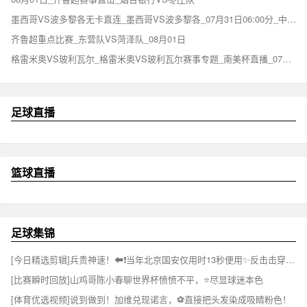
墨西哥VS波多黎各无卡直连_墨西哥VS波多黎各_07月31日06:00分_中北美锦标直播
齐鲁超重点比赛_东营队VS菏泽队_08月01日
格雷米奥VS玻利瓦尔_格雷米奥VS玻利瓦尔赛事专题_南美杯直播_07月31日06:00分
足球直播
篮球直播
足球集锦
[今日精选剪辑]兵贵神速！⬅❗️当年北京国安仅用时13秒便用✨反击击穿海港防线
[比赛瞬时回放]山鸡哥陈小春聊世界杯愤愤不平，⭐尽显球迷本色
[体育优选视频]说到做到！加维兑现诺言，⚽直接把头发染成吸睛粉色！