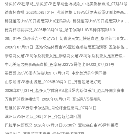
牙买加VS巴拿马_牙买加VS巴拿马全场视角_中北美锦标直播_07月31号
德青杯直播_2026年08月01日_弗賴伯格 U19VS沃尔夫斯堡U19比赛画面呈现_弗賴伯格 U19VS沃尔夫斯堡U19
穆瑟维茨U19VS开姆尼茨U19球场动态_穆瑟维茨U19VS开姆尼茨U19_德青杯直播_2026年08月01日19:00分
德青杯联赛事况_2026年08月01号_哈韦尔斯U19VS科特布斯U19
08月01号_华沙莱吉亚女足VS什切青波贡女足快速直达_华沙莱吉亚女足VS什切青波贡女足_波女超直播
2026年07月31日_圣洛伦佐体育会VS亚松森瓜拉尼互动观赛_圣洛伦佐体育会VS亚松森瓜拉尼_巴拉甲直播
摩洛哥女足VS阿尔及利亚女足_摩洛哥女足VS阿尔及利亚女足直击焦点_2026年07月31号_女非洲杯直播
中北美运男赛事画面直播_巴拿马U23VS哥伦比亚U23_07月31号
墨西哥U23VS委内瑞拉U23_07月31号_中北美运男全网同播
山东淄博VS泰山城建_2026年08月01日_齐鲁超场场好戏
2026年07月31日_基多大学体育VS北莱昂内斯俱乐部_厄瓜杯同步赛事
齐鲁超球赛转播信号_2026年08月01号_聊城队VS德州队
恩维加多VS云斯卡尔达斯_哥伦杯全程高清_07月31日
滨州队VS日照队_08月01日_齐鲁超经典回溯
巴拉甲在线赛况_2026年07月31日05:30分_亚松森自由VS雷科莱塔
08月01日_齐鲁超赛事直击_烟台银行VS枣庄队