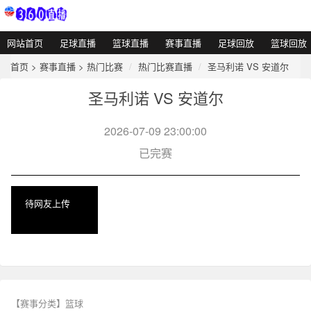
网站首页
足球直播
篮球直播
赛事直播
足球回放
篮球回放
首页
>
赛事直播
>
热门比赛
热门比赛直播
圣马利诺 VS 安道尔
圣马利诺 VS 安道尔
2026-07-09 23:00:00
已完赛
待网友上传
【赛事分类】
篮球