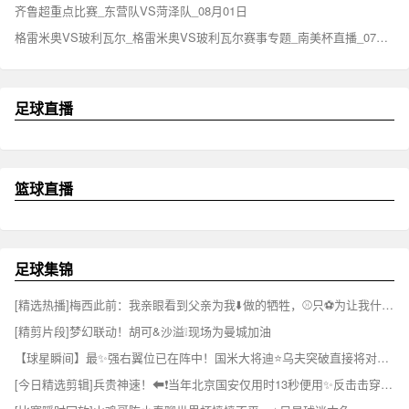
齐鲁超重点比赛_东营队VS菏泽队_08月01日
格雷米奥VS玻利瓦尔_格雷米奥VS玻利瓦尔赛事专题_南美杯直播_07月31日06:00分
足球直播
篮球直播
足球集锦
[精选热播]梅西此前：我亲眼看到父亲为我⬇️做的牺牲，⚾只⚽为让我什么都不缺！
[精剪片段]梦幻联动！胡可&沙溢❕现场为曼城加油
【球星瞬间】最✨强右翼位已在阵中！国米大将迪⭐乌夫突破直接将对手晃倒
[今日精选剪辑]兵贵神速！⬅❗️当年北京国安仅用时13秒便用✨反击击穿海港防线