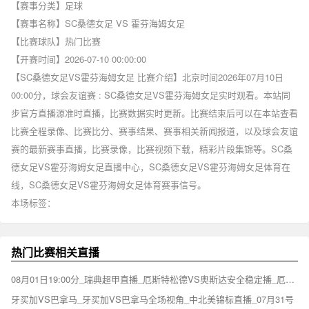
【赛事分类】
足球
【赛事名称】
SC桑德女足 VS 霍芬海姆女足
【比赛球队】
热门比赛
【开赛时间】
2026-07-10 00:00:00
【SC桑德女足VS霍芬海姆女足 比赛介绍】北京时间2026年07月10日
00:00分，球会友谊赛 : SC桑德女足VS霍芬海姆女足实时观看。本站同
步官方直播源准时直播，比赛数据实时更新。比赛结束后可以在本站查看
比赛全程录像、比赛比分、赛事结果、赛事相关新闻报道，以及球会友谊
赛的最新赛事直播，比赛录像，比赛视频下载，精彩片段集锦等。SC桑
德女足VS霍芬海姆女足直播中心，SC桑德女足VS霍芬海姆女足体育在
线，SC桑德女足VS霍芬海姆女足体育赛事信号。
本场标签：
热门比赛相关直播
08月01日19:00分_瑞典超甲直播_厄斯特松德VS奥斯达安全稳定播_厄斯特松德VS奥斯达
牙买加VS巴拿马_牙买加VS巴拿马全场视角_中北美锦标直播_07月31号