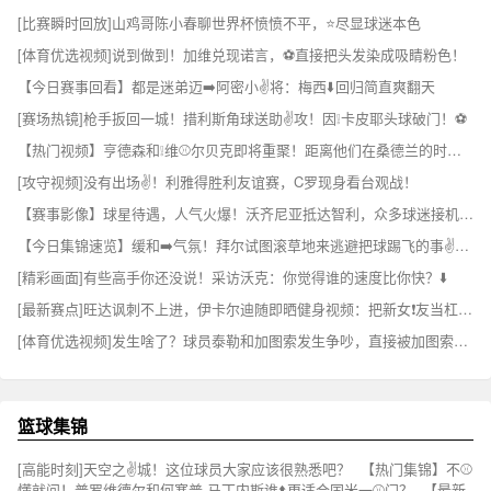
[比赛瞬时回放]山鸡哥陈小春聊世界杯愤愤不平，⭐尽显球迷本色
[体育优选视频]说到做到！加维兑现诺言，⚽直接把头发染成吸睛粉色！
【今日赛事回看】都是迷弟迈➡️阿密小✌️将：梅西⬇️回归简直爽翻天
[赛场热镜]枪手扳回一城！措利斯角球送助✌️攻！因❕卡皮耶头球破门！⚽
【热门视频】亨德森和❕维⚾尔贝克即将重聚！距离他们在桑德兰的时光已经过去✨16年
[攻守视频]没有出场✌️！利雅得胜利友谊赛，C罗现身看台观战！
【赛事影像】球星待遇，人气火爆！沃齐尼亚抵达智利，众多球迷接机❕欢➡️呼声震耳
【今日集锦速览】缓和➡️气氛！拜尔试图滚草地来逃避把球踢飞的事✌️实！
[精彩画面]有些高手你还没说！采访沃克：你觉得谁的速度比你快？⬇️
[最新赛点]旺达讽刺不上进，伊卡尔迪随即晒健身视频：把新女❗友当杠铃狂练
[体育优选视频]发生啥了？球员泰勒和加图索发生争吵，直接被加图索赶出训练场！❕
篮球集锦
[高能时刻]天空之✌️城！这位球员大家应该很熟悉吧？
【热门集锦】不⚾
懂就问！普罗维德尔和何塞普·马丁内斯谁⬆️更适合国米一⚾门？
【最新