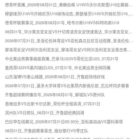
德青杯直播_2026年08月01日_弗賴伯格 U19VS沃尔夫斯堡U19比赛画面呈现_弗賴伯格 U19VS沃尔夫斯堡U19
穆瑟维茨U19VS开姆尼茨U19球场动态_穆瑟维茨U19VS开姆尼茨U19_德青杯直播_2026年08月01日19:00分
德青杯联赛事况_2026年08月01号_哈韦尔斯U19VS科特布斯U19
08月01号_华沙莱吉亚女足VS什切青波贡女足快速直达_华沙莱吉亚女足VS什切青波贡女足_波女超直播
2026年07月31日_圣洛伦佐体育会VS亚松森瓜拉尼互动观赛_圣洛伦佐体育会VS亚松森瓜拉尼_巴拉甲直播
摩洛哥女足VS阿尔及利亚女足_摩洛哥女足VS阿尔及利亚女足直击焦点_2026年07月31号_女非洲杯直播
中北美运男赛事画面直播_巴拿马U23VS哥伦比亚U23_07月31号
墨西哥U23VS委内瑞拉U23_07月31号_中北美运男全网同播
山东淄博VS泰山城建_2026年08月01日_齐鲁超场场好戏
2026年07月31日_基多大学体育VS北莱昂内斯俱乐部_厄瓜杯同步赛事
齐鲁超球赛转播信号_2026年08月01号_聊城队VS德州队
恩维加多VS云斯卡尔达斯_哥伦杯全程高清_07月31日
滨州队VS日照队_08月01日_齐鲁超经典回溯
巴拉甲在线赛况_2026年07月31日05:30分_亚松森自由VS雷科莱塔
08月01日_齐鲁超赛事直击_烟台银行VS枣庄队