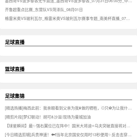
墨西哥VS波多黎各无卡直连_墨西哥VS波多黎各_07月31日06:00分_中北美锦标直播
齐鲁超重点比赛_东营队VS菏泽队_08月01日
格雷米奥VS玻利瓦尔_格雷米奥VS玻利瓦尔赛事专题_南美杯直播_07月31日06:00分
足球直播
篮球直播
足球集锦
[精选热播]梅西此前：我亲眼看到父亲为我⬇️做的牺牲，⚾只⚽为让我什么都不缺！
[精剪片段]梦幻联动！胡可&沙溢❕现场为曼城加油
【球星瞬间】最✨强右翼位已在阵中！国米大将迪⭐乌夫突破直接将对手晃倒
[今日精选剪辑]兵贵神速！⬅❗️当年北京国安仅用时13秒便用✨反击击穿海港防线