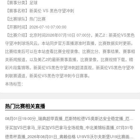
【赛事分类】
足球
【赛事名称】
新英伦 VS 黑色守望冲刺
【比赛球队】
热门比赛
【开赛时间】
2026-07-10 07:00:00
【比赛介绍】北京时间2026年07月10日 07:00分，美乙2 : 新英伦VS黑色
守望冲刺球场风云。本站同步官方直播源准时直播，比赛数据实时更新。
比赛结束后可以在本站查看比赛全程录像、比赛比分、赛事结果、赛事相
关新闻报道，以及美乙2的最新赛事直播，比赛录像，比赛视频下载，精
彩片段集锦等。新英伦VS黑色守望冲刺超清直观，新英伦VS黑色守望冲
刺联赛通道，新英伦VS黑色守望冲刺今日赛事。
本场标签：
热门比赛相关直播
08月01日19:00分_瑞典超甲直播_厄斯特松德VS奥斯达安全稳定播_厄斯特松德VS奥斯达
牙买加VS巴拿马_牙买加VS巴拿马全场视角_中北美锦标直播_07月31号
德青杯直播_2026年08月01日_弗賴伯格 U19VS沃尔夫斯堡U19比赛画面呈现_弗賴伯格 U19VS沃尔夫斯堡U19