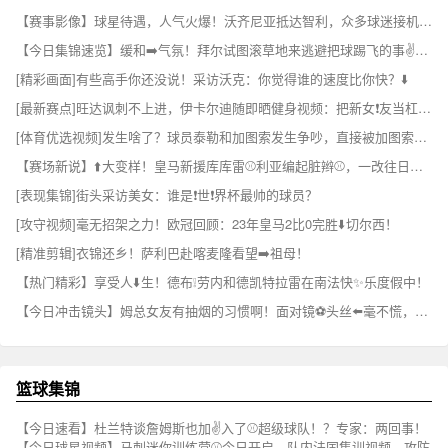
【赛事影像】球星待遇，人气火爆！沃齐尼亚抵达智利，众多球迷接机❕欢➡️呼声震耳
【今日集锦速览】缓和➡️气氛！拜尔试图滚草地来逃避把球踢飞的事✌️实！
[精彩画面]有些高手你还没说！采访沃克：你觉得谁的速度比你快？⬇️
[最新赛点]旺达讽刺不上进，伊卡尔迪随即晒健身视频：把新女❗友当杠铃狂练
[体育优选视频]发生啥了？球员泰勒和加图索发生争吵，直接被加图索赶出训练场！❕
【赛场新说】⬆️大变样！皇马新援库库雷⚾利亚编起脏辫⚾，一改往日蓬蓬头
[表现集锦]街头采访美女：谁是❗世❗界杯最帅的球员？
[攻守视频]毫无招架之力！欧冠回顾：23年皇马2比0完胜⬇️切尔西！
[精准剪辑]衣锦还乡！萨利巴赴喀麦隆看望➡️祖母！
【热门精彩】享受人⬇️生！德布❕劳内和德凯特拉雷在南法快✨乐度假中！
【今日冲击镜头】姆总女友有抽烟的习惯啊！面对镜⚽头丝⬅️毫不慌，甚至还大方打招呼！
篮球集锦
【今日速看】杜兰特谈詹姆斯也加✌️入了⚾超级球队！？专家：两回事！
【今日球星视频】马刺迷你训练营⚾今日开启，队内法国集训视频，攻防