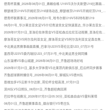
德青杯直播_2026年08月01日_弗賴伯格 U19VS沃尔夫斯堡U19比赛画面呈现_弗賴伯格 U19VS沃尔夫斯堡U19
穆瑟维茨U19VS开姆尼茨U19球场动态_穆瑟维茨U19VS开姆尼茨U19_德青杯直播_2026年08月01日19:00分
德青杯联赛事况_2026年08月01号_哈韦尔斯U19VS科特布斯U19
08月01号_华沙莱吉亚女足VS什切青波贡女足快速直达_华沙莱吉亚女足VS什切青波贡女足_波女超直播
2026年07月31日_圣洛伦佐体育会VS亚松森瓜拉尼互动观赛_圣洛伦佐体育会VS亚松森瓜拉尼_巴拉甲直播
摩洛哥女足VS阿尔及利亚女足_摩洛哥女足VS阿尔及利亚女足直击焦点_2026年07月31号_女非洲杯直播
中北美运男赛事画面直播_巴拿马U23VS哥伦比亚U23_07月31号
墨西哥U23VS委内瑞拉U23_07月31号_中北美运男全网同播
山东淄博VS泰山城建_2026年08月01日_齐鲁超场场好戏
2026年07月31日_基多大学体育VS北莱昂内斯俱乐部_厄瓜杯同步赛事
齐鲁超球赛转播信号_2026年08月01号_聊城队VS德州队
恩维加多VS云斯卡尔达斯_哥伦杯全程高清_07月31日
滨州队VS日照队_08月01日_齐鲁超经典回溯
巴拉甲在线赛况_2026年07月31日05:30分_亚松森自由VS雷科莱塔
08月01日_齐鲁超赛事直击_烟台银行VS枣庄队