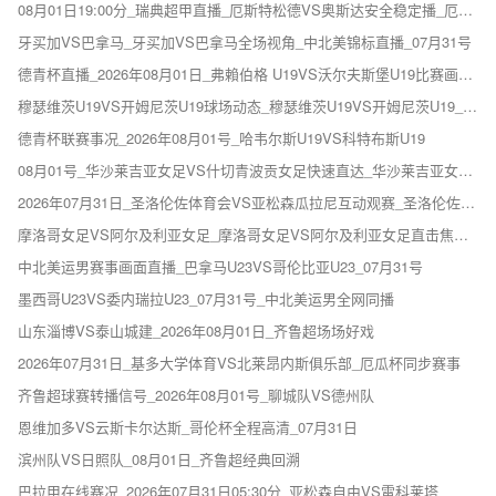
08月01日19:00分_瑞典超甲直播_厄斯特松德VS奥斯达安全稳定播_厄斯特松德VS奥斯达
牙买加VS巴拿马_牙买加VS巴拿马全场视角_中北美锦标直播_07月31号
德青杯直播_2026年08月01日_弗賴伯格 U19VS沃尔夫斯堡U19比赛画面呈现_弗賴伯格 U19VS沃尔夫斯堡U19
穆瑟维茨U19VS开姆尼茨U19球场动态_穆瑟维茨U19VS开姆尼茨U19_德青杯直播_2026年08月01日19:00分
德青杯联赛事况_2026年08月01号_哈韦尔斯U19VS科特布斯U19
08月01号_华沙莱吉亚女足VS什切青波贡女足快速直达_华沙莱吉亚女足VS什切青波贡女足_波女超直播
2026年07月31日_圣洛伦佐体育会VS亚松森瓜拉尼互动观赛_圣洛伦佐体育会VS亚松森瓜拉尼_巴拉甲直播
摩洛哥女足VS阿尔及利亚女足_摩洛哥女足VS阿尔及利亚女足直击焦点_2026年07月31号_女非洲杯直播
中北美运男赛事画面直播_巴拿马U23VS哥伦比亚U23_07月31号
墨西哥U23VS委内瑞拉U23_07月31号_中北美运男全网同播
山东淄博VS泰山城建_2026年08月01日_齐鲁超场场好戏
2026年07月31日_基多大学体育VS北莱昂内斯俱乐部_厄瓜杯同步赛事
齐鲁超球赛转播信号_2026年08月01号_聊城队VS德州队
恩维加多VS云斯卡尔达斯_哥伦杯全程高清_07月31日
滨州队VS日照队_08月01日_齐鲁超经典回溯
巴拉甲在线赛况_2026年07月31日05:30分_亚松森自由VS雷科莱塔