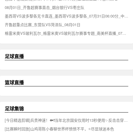
08月01日_齐鲁超赛事直击_烟台银行VS枣庄队
墨西哥VS波多黎各无卡直连_墨西哥VS波多黎各_07月31日06:00分_中北美锦标直播
齐鲁超重点比赛_东营队VS菏泽队_08月01日
格雷米奥VS玻利瓦尔_格雷米奥VS玻利瓦尔赛事专题_南美杯直播_07月31日06:00分
足球直播
篮球直播
足球集锦
[今日精选剪辑]兵贵神速！⬅❗️当年北京国安仅用时13秒便用✨反击击穿海港防线
[比赛瞬时回放]山鸡哥陈小春聊世界杯愤愤不平，⭐尽显球迷本色