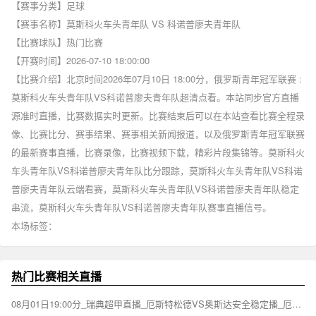
【赛事分类】
足球
【赛事名称】
莫斯科火车头青年队 VS 科诺普廖夫青年队
【比赛球队】
热门比赛
【开赛时间】
2026-07-10 18:00:00
【比赛介绍】北京时间2026年07月10日 18:00分，俄罗斯青年冠军联赛 :
莫斯科火车头青年队VS科诺普廖夫青年队超清点看。本站同步官方直播
源准时直播，比赛数据实时更新。比赛结束后可以在本站查看比赛全程录
像、比赛比分、赛事结果、赛事相关新闻报道，以及俄罗斯青年冠军联赛
的最新赛事直播，比赛录像，比赛视频下载，精彩片段集锦等。莫斯科火
车头青年队VS科诺普廖夫青年队比分跟踪，莫斯科火车头青年队VS科诺
普廖夫青年队云端看赛，莫斯科火车头青年队VS科诺普廖夫青年队稳定
串流，莫斯科火车头青年队VS科诺普廖夫青年队赛事直播信号。
本场标签：
热门比赛相关直播
08月01日19:00分_瑞典超甲直播_厄斯特松德VS奥斯达安全稳定播_厄斯特松德VS奥斯达