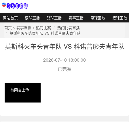
网站首页
足球直播
篮球直播
赛事直播
足球回放
篮球回放
首页
>
赛事直播
>
热门比赛
热门比赛直播
莫斯科火车头青年队 VS 科诺普廖夫青年队
莫斯科火车头青年队 VS 科诺普廖夫青年队
2026-07-10 18:00:00
已完赛
待网友上传