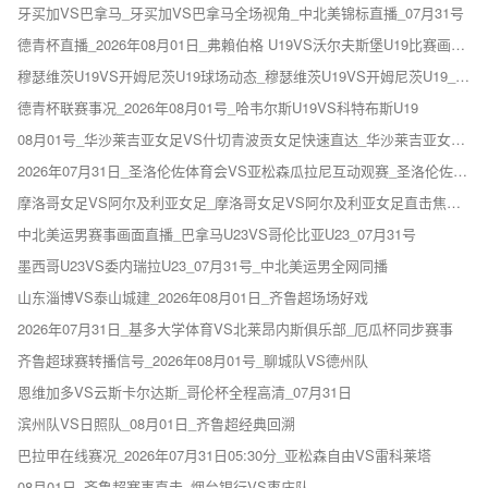
牙买加VS巴拿马_牙买加VS巴拿马全场视角_中北美锦标直播_07月31号
德青杯直播_2026年08月01日_弗賴伯格 U19VS沃尔夫斯堡U19比赛画面呈现_弗賴伯格 U19VS沃尔夫斯堡U19
穆瑟维茨U19VS开姆尼茨U19球场动态_穆瑟维茨U19VS开姆尼茨U19_德青杯直播_2026年08月01日19:00分
德青杯联赛事况_2026年08月01号_哈韦尔斯U19VS科特布斯U19
08月01号_华沙莱吉亚女足VS什切青波贡女足快速直达_华沙莱吉亚女足VS什切青波贡女足_波女超直播
2026年07月31日_圣洛伦佐体育会VS亚松森瓜拉尼互动观赛_圣洛伦佐体育会VS亚松森瓜拉尼_巴拉甲直播
摩洛哥女足VS阿尔及利亚女足_摩洛哥女足VS阿尔及利亚女足直击焦点_2026年07月31号_女非洲杯直播
中北美运男赛事画面直播_巴拿马U23VS哥伦比亚U23_07月31号
墨西哥U23VS委内瑞拉U23_07月31号_中北美运男全网同播
山东淄博VS泰山城建_2026年08月01日_齐鲁超场场好戏
2026年07月31日_基多大学体育VS北莱昂内斯俱乐部_厄瓜杯同步赛事
齐鲁超球赛转播信号_2026年08月01号_聊城队VS德州队
恩维加多VS云斯卡尔达斯_哥伦杯全程高清_07月31日
滨州队VS日照队_08月01日_齐鲁超经典回溯
巴拉甲在线赛况_2026年07月31日05:30分_亚松森自由VS雷科莱塔
08月01日_齐鲁超赛事直击_烟台银行VS枣庄队