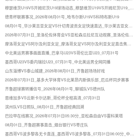
穆瑟维茨U19VS开姆尼茨U19球场动态_穆瑟维茨U19VS开姆尼茨U19_德青杯直播_2026年08月01日19:00分
德青杯联赛事况_2026年08月01号_哈韦尔斯U19VS科特布斯U19
08月01号_华沙莱吉亚女足VS什切青波贡女足快速直达_华沙莱吉亚女足VS什切青波贡女足_波女超直播
2026年07月31日_圣洛伦佐体育会VS亚松森瓜拉尼互动观赛_圣洛伦佐体育会VS亚松森瓜拉尼_巴拉甲直播
摩洛哥女足VS阿尔及利亚女足_摩洛哥女足VS阿尔及利亚女足直击焦点_2026年07月31号_女非洲杯直播
中北美运男赛事画面直播_巴拿马U23VS哥伦比亚U23_07月31号
墨西哥U23VS委内瑞拉U23_07月31号_中北美运男全网同播
山东淄博VS泰山城建_2026年08月01日_齐鲁超场场好戏
2026年07月31日_基多大学体育VS北莱昂内斯俱乐部_厄瓜杯同步赛事
齐鲁超球赛转播信号_2026年08月01号_聊城队VS德州队
恩维加多VS云斯卡尔达斯_哥伦杯全程高清_07月31日
滨州队VS日照队_08月01日_齐鲁超经典回溯
巴拉甲在线赛况_2026年07月31日05:30分_亚松森自由VS雷科莱塔
08月01日_齐鲁超赛事直击_烟台银行VS枣庄队
墨西哥VS波多黎各无卡直连_墨西哥VS波多黎各_07月31日06:00分_中北美锦标直播