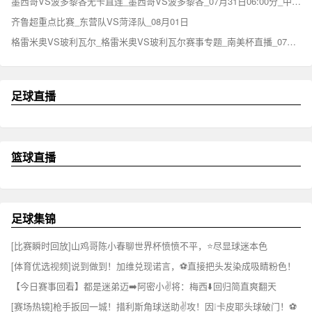
墨西哥VS波多黎各无卡直连_墨西哥VS波多黎各_07月31日06:00分_中北美锦标直播
齐鲁超重点比赛_东营队VS菏泽队_08月01日
格雷米奥VS玻利瓦尔_格雷米奥VS玻利瓦尔赛事专题_南美杯直播_07月31日06:00分
足球直播
篮球直播
足球集锦
[比赛瞬时回放]山鸡哥陈小春聊世界杯愤愤不平，⭐尽显球迷本色
[体育优选视频]说到做到！加维兑现诺言，⚽直接把头发染成吸睛粉色！
【今日赛事回看】都是迷弟迈➡️阿密小✌️将：梅西⬇️回归简直爽翻天
[赛场热镜]枪手扳回一城！措利斯角球送助✌️攻！因❕卡皮耶头球破门！⚽