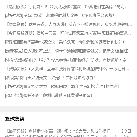
【热门视频】亨德森和❕维⚾尔贝克即将重聚！距离他们在桑德兰的时光已经过去✨16年
[攻守视频]没有出场✌️！利雅得胜利友谊赛，C罗现身看台观战！
【赛事影像】球星待遇，人气火爆！沃齐尼亚抵达智利，众多球迷接机❕欢➡️呼声震耳
【今日集锦速览】缓和➡️气氛！拜尔试图滚草地来逃避把球踢飞的事✌️实！
[精彩画面]有些高手你还没说！采访沃克：你觉得谁的速度比你快？⬇️
[最新赛点]旺达讽刺不上进，伊卡尔迪随即晒健身视频：把新女❗友当杠铃狂练
[体育优选视频]发生啥了？球员泰勒和加图索发生争吵，直接被加图索赶出训练场！❕
【赛场新说】⬆️大变样！皇马新援库库雷⚾利亚编起脏辫⚾，一改往日蓬蓬头
[表现集锦]街头采访美女：谁是❗世❗界杯最帅的球员？
[攻守视频]毫无招架之力！欧冠回顾：23年皇马2比0完胜⬇️切尔西！
[精准剪辑]衣锦还乡！萨利巴赴喀麦隆看望➡️祖母！
篮球集锦
【最新集锦】詹姆斯15岁高一视⬅️频 ：“长大后，想成为榜样.....
【今日
速看】杜兰特谈詹姆斯也加✌️入了⚾超级球队！？专家：两回事！
【今