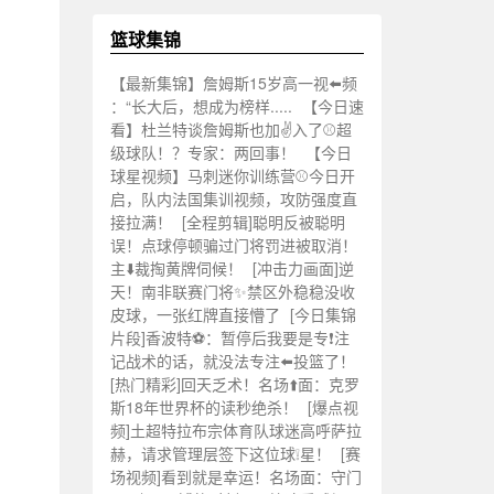
篮球集锦
【最新集锦】詹姆斯15岁高一视⬅️频
：“长大后，想成为榜样.....
【今日速
看】杜兰特谈詹姆斯也加✌️入了⚾超
级球队！？专家：两回事！
【今日
球星视频】马刺迷你训练营⚾今日开
启，队内法国集训视频，攻防强度直
接拉满！
[全程剪辑]聪明反被聪明
误！点球停顿骗过门将罚进被取消！
主⬇️裁掏黄牌伺候！
[冲击力画面]逆
天！南非联赛门将✨禁区外稳稳没收
皮球，一张红牌直接懵了
[今日集锦
片段]香波特⚽：暂停后我要是专❗注
记战术的话，就没法专注⬅️投篮了！
[热门精彩]回天乏术！名场⬆️面：克罗
斯18年世界杯的读秒绝杀！
[爆点视
频]土超特拉布宗体育队球迷高呼萨拉
赫，请求管理层签下这位球❕星！
[赛
场视频]看到就是幸运！名场面：守门