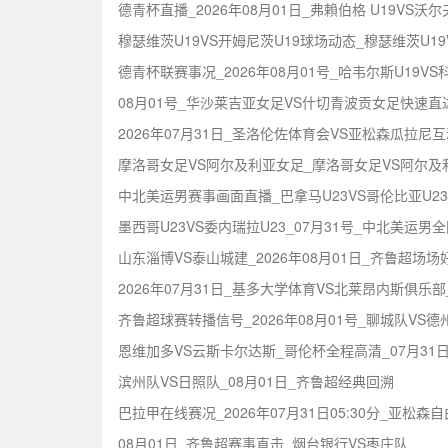
德青杯直播_2026年08月01日_弗賴伯格 U19VS沃
穆瑟维茨U19VS开姆尼茨U19球场动态_穆瑟维茨U19VS
德青杯联赛事况_2026年08月01号_哈韦尔斯U19VS
08月01号_华沙莱吉亚女足VS什切青波贡女足快速
2026年07月31日_圣洛伦佐体育会VS亚松森瓜拉
摩洛哥女足VS阿尔及利亚女足_摩洛哥女足VS阿尔及利
中北美运男赛事画面直播_巴拿马U23VS哥伦比亚U23_
墨西哥U23VS委内瑞拉U23_07月31号_中北美运男
山东淄博VS泰山城建_2026年08月01日_齐鲁超场场
2026年07月31日_基多大学体育VS北莱昂内斯俱乐
齐鲁超球赛转播信号_2026年08月01号_聊城队VS德
恩维加多VS云斯卡尔达斯_哥伦杯全程高清_07月31
滨州队VS日照队_08月01日_齐鲁超经典回溯
巴拉甲在线赛况_2026年07月31日05:30分_亚松森
08月01日_齐鲁超赛事直击_烟台银行VS枣庄队