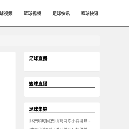
球视频
篮球视频
足球快讯
篮球快讯
足球直播
篮球直播
足球集锦
[比赛瞬时回放]山鸡哥陈小春聊世界杯愤愤不平，⭐尽显球迷本色