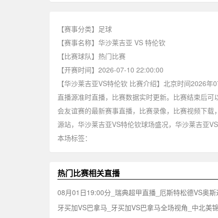
【赛事分类】
足球
【赛事名称】
华沙莱吉亚 VS 特伦钦
【比赛球队】
热门比赛
【开赛时间】
2026-07-10 22:00:00
【华沙莱吉亚VS特伦钦 比赛介绍】北京时间2026年0
直播源准时直播，比赛数据实时更新。比赛结束后可
会友谊赛的最新赛事直播，比赛录像，比赛视频下载，
源站，华沙莱吉亚VS特伦钦球场盛况，华沙莱吉亚V
本场标签：
热门比赛相关直播
08月01日19:00分_瑞典超甲直播_厄斯特松德VS
牙买加VS巴拿马_牙买加VS巴拿马全场视角_中北美锦