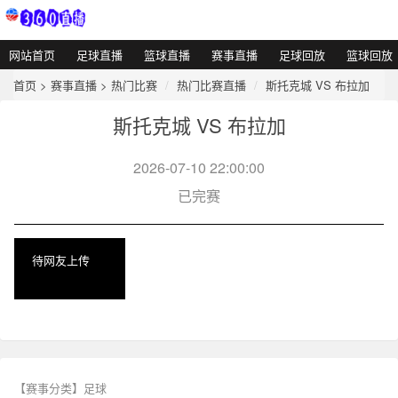
网站首页
足球直播
篮球直播
赛事直播
足球回放
篮球回放
首页
>
赛事直播
>
热门比赛
热门比赛直播
斯托克城 VS 布拉加
斯托克城 VS 布拉加
2026-07-10 22:00:00
已完赛
待网友上传
【赛事分类】
足球