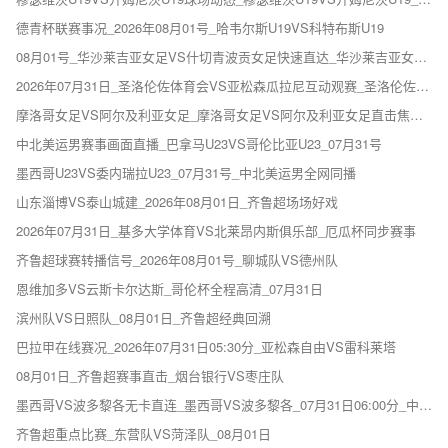
德青杯联赛事况_2026年08月01号_哈韦尔斯U19VS科特布斯U19
08月01号_华沙莱吉亚女足VS什切青波贡女足快速直达_华沙莱吉亚女足VS什切青波贡女足_波女超直播
2026年07月31日_圣洛伦佐体育会VS亚松森瓜拉尼互动观赛_圣洛伦佐体育会VS亚松森瓜拉尼_巴拉甲直播
摩洛哥女足VS阿尔及利亚女足_摩洛哥女足VS阿尔及利亚女足直击焦点_2026年07月31号_女非洲杯直播
中北美运男赛事画面直播_巴拿马U23VS哥伦比亚U23_07月31号
墨西哥U23VS委内瑞拉U23_07月31号_中北美运男全网同播
山东淄博VS泰山城建_2026年08月01日_齐鲁超场场好戏
2026年07月31日_基多大学体育VS北莱昂内斯俱乐部_厄瓜杯同步赛事
齐鲁超球赛转播信号_2026年08月01号_聊城队VS德州队
恩维加多VS云斯卡尔达斯_哥伦杯全程高清_07月31日
滨州队VS日照队_08月01日_齐鲁超经典回溯
巴拉甲在线赛况_2026年07月31日05:30分_亚松森自由VS雷科莱塔
08月01日_齐鲁超赛事直击_烟台银行VS枣庄队
墨西哥VS波多黎各无卡直连_墨西哥VS波多黎各_07月31日06:00分_中北美锦标直播
齐鲁超重点比赛_东营队VS菏泽队_08月01日