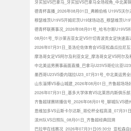
牙买加VS巴拿马_牙买加VS巴拿马全场视角_中北美锦
德青杯直播_2026年08月01日_弗賴伯格 U19VS沃
穆瑟维茨U19VS开姆尼茨U19球场动态_穆瑟维茨U19VS
德青杯联赛事况_2026年08月01号_哈韦尔斯U19VS
08月01号_华沙莱吉亚女足VS什切青波贡女足快速
2026年07月31日_圣洛伦佐体育会VS亚松森瓜拉
摩洛哥女足VS阿尔及利亚女足_摩洛哥女足VS阿尔及利
中北美运男赛事画面直播_巴拿马U23VS哥伦比亚U23_
墨西哥U23VS委内瑞拉U23_07月31号_中北美运男
山东淄博VS泰山城建_2026年08月01日_齐鲁超场场
2026年07月31日_基多大学体育VS北莱昂内斯俱乐
齐鲁超球赛转播信号_2026年08月01号_聊城队VS德
恩维加多VS云斯卡尔达斯_哥伦杯全程高清_07月31
滨州队VS日照队_08月01日_齐鲁超经典回溯
巴拉甲在线赛况_2026年07月31日05:30分_亚松森