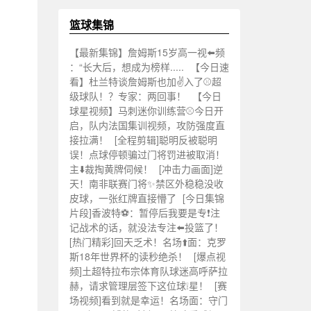
篮球集锦
【最新集锦】詹姆斯15岁高一视⬅️频
：“长大后，想成为榜样.....
【今日速
看】杜兰特谈詹姆斯也加✌️入了⚾超
级球队！？专家：两回事！
【今日
球星视频】马刺迷你训练营⚾今日开
启，队内法国集训视频，攻防强度直
接拉满！
[全程剪辑]聪明反被聪明
误！点球停顿骗过门将罚进被取消！
主⬇️裁掏黄牌伺候！
[冲击力画面]逆
天！南非联赛门将✨禁区外稳稳没收
皮球，一张红牌直接懵了
[今日集锦
片段]香波特⚽：暂停后我要是专❗注
记战术的话，就没法专注⬅️投篮了！
[热门精彩]回天乏术！名场⬆️面：克罗
斯18年世界杯的读秒绝杀！
[爆点视
频]土超特拉布宗体育队球迷高呼萨拉
赫，请求管理层签下这位球❕星！
[赛
场视频]看到就是幸运！名场面：守门