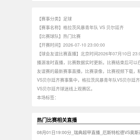
【赛事分类】
足球
【赛事名称】
格拉茨风暴青年队 VS 贝尔廷齐
【比赛球队】
热门比赛
【开赛时间】
2026-07-10 23:00:00
【球会友谊比赛直播】北京时间2026年07月10日 2
播源准时直播，比赛数据实时更新。比赛结束后可以
友谊赛的最新赛事直播，比赛录像，比赛视频下载，
VS贝尔廷齐赛事集中，格拉茨风暴青年队VS贝尔廷
VS贝尔廷齐球迷线上观赛区。
本场标签：
热门比赛相关直播
08月01日19:00分_瑞典超甲直播_厄斯特松德VS