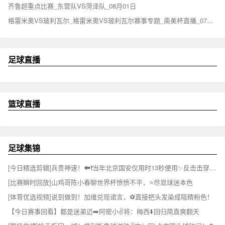
齐鲁超重点比赛_东营队VS菏泽队_08月01日
格雷米奥VS玻利瓦尔_格雷米奥VS玻利瓦尔赛事专题_南美杯直播_07月31日06:00分
足球直播
篮球直播
足球集锦
[今日精选剪辑]兵贵神速！⬅❗️当年北京国安仅用时13秒便用✨反击击穿海港防线
[比赛瞬时回放]山鸡哥陈小春聊世界杯愤愤不平，⭐尽显球迷本色
[体育优选视频]说到做到！加维兑现诺言，⚽直接把头发染成吸睛粉色！
【今日赛事回看】都是迷弟迈➡️阿密小✌️将：梅西⬇️回归简直爽翻天