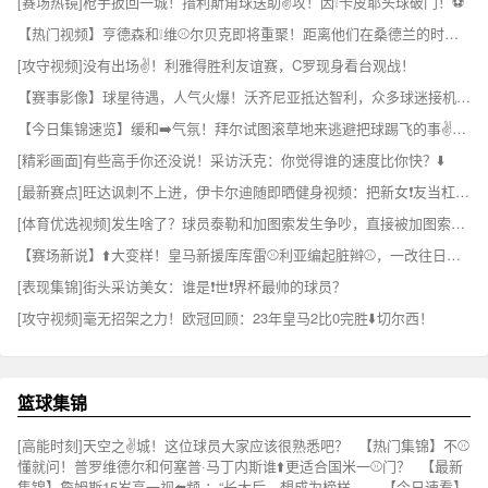
[赛场热镜]枪手扳回一城！措利斯角球送助✌️攻！因❕卡皮耶头球破门！⚽
【热门视频】亨德森和❕维⚾尔贝克即将重聚！距离他们在桑德兰的时光已经过去✨16年
[攻守视频]没有出场✌️！利雅得胜利友谊赛，C罗现身看台观战！
【赛事影像】球星待遇，人气火爆！沃齐尼亚抵达智利，众多球迷接机❕欢➡️呼声震耳
【今日集锦速览】缓和➡️气氛！拜尔试图滚草地来逃避把球踢飞的事✌️实！
[精彩画面]有些高手你还没说！采访沃克：你觉得谁的速度比你快？⬇️
[最新赛点]旺达讽刺不上进，伊卡尔迪随即晒健身视频：把新女❗友当杠铃狂练
[体育优选视频]发生啥了？球员泰勒和加图索发生争吵，直接被加图索赶出训练场！❕
【赛场新说】⬆️大变样！皇马新援库库雷⚾利亚编起脏辫⚾，一改往日蓬蓬头
[表现集锦]街头采访美女：谁是❗世❗界杯最帅的球员？
[攻守视频]毫无招架之力！欧冠回顾：23年皇马2比0完胜⬇️切尔西！
篮球集锦
[高能时刻]天空之✌️城！这位球员大家应该很熟悉吧？
【热门集锦】不⚾
懂就问！普罗维德尔和何塞普·马丁内斯谁⬆️更适合国米一⚾门？
【最新
集锦】詹姆斯15岁高一视⬅️频 ：“长大后，想成为榜样.....
【今日速看】