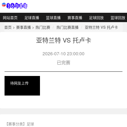
网站首页
足球直播
篮球直播
赛事直播
足球回放
篮球回放
首页
>
赛事直播
>
热门比赛
热门比赛直播
亚特兰特 VS 托卢卡
亚特兰特 VS 托卢卡
2026-07-10 23:00:00
已完赛
待网友上传
【赛事分类】
足球