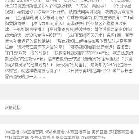
杜兰特谈詹姆斯也加✌️入了⚾超级球队！？专家：两回事！
【今日球星
视频】马刺迷你训练营⚾今日开启，队内法国集训视频，攻防强度直接拉
满！
[全程剪辑]聪明反被聪明误！点球停顿骗过门将罚进被取消！主⬇️裁
掏黄牌伺候！
[冲击力画面]逆天！南非联赛门将✨禁区外稳稳没收皮
球，一张红牌直接懵了
[今日集锦片段]香波特⚽：暂停后我要是专❗注记
战术的话，就没法专注⬅️投篮了！
[热门精彩]回天乏术！名场⬆️面：克罗
斯18年世界杯的读秒绝杀！
[爆点视频]土超特拉布宗体育队球迷高呼萨
拉赫，请求管理层签下这位球❕星！
[赛场视频]看到就是幸运！名场面：
守门员❗殊死一搏的时刻！
[快速看球视频]库里在2014年说：我是比詹姆
斯更✌️好的进攻球⬅️员。隔年击败骑士夺冠
[最新集锦]金球连线！C罗魔
笛心❗有灵犀的经典时刻！⬆️
[表现集锦]阿里扎：詹姆斯为NBA创造数十
亿财富，就这样收尾被亏待了❕！
[今日赛事剪辑]经典回忆！米兰队长巴❕
雷西退役的那一天……
友情链接：
360直播,360直播官网,NBA免费看,体育直播平台,英超直播,足球赛事直播,
篮球赛事直播,免费体育直播,高清赛事直播,在线观赛平台