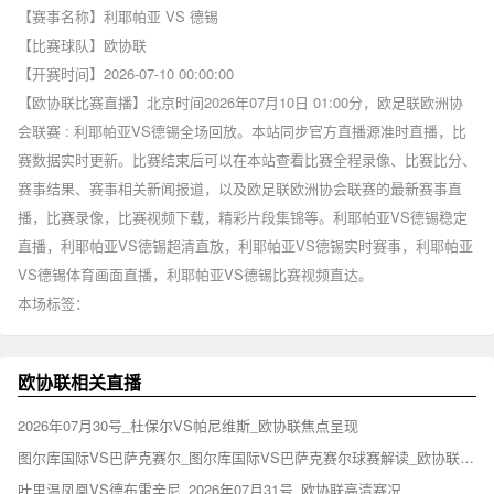
【赛事名称】
利耶帕亚 VS 德锡
【比赛球队】
欧协联
【开赛时间】
2026-07-10 00:00:00
【欧协联比赛直播】北京时间2026年07月10日 01:00分，欧足联欧洲协
会联赛 : 利耶帕亚VS德锡全场回放。本站同步官方直播源准时直播，比
赛数据实时更新。比赛结束后可以在本站查看比赛全程录像、比赛比分、
赛事结果、赛事相关新闻报道，以及欧足联欧洲协会联赛的最新赛事直
播，比赛录像，比赛视频下载，精彩片段集锦等。利耶帕亚VS德锡稳定
直播，利耶帕亚VS德锡超清直放，利耶帕亚VS德锡实时赛事，利耶帕亚
VS德锡体育画面直播，利耶帕亚VS德锡比赛视频直达。
本场标签：
欧协联相关直播
2026年07月30号_杜保尔VS帕尼维斯_欧协联焦点呈现
图尔库国际VS巴萨克赛尔_图尔库国际VS巴萨克赛尔球赛解读_欧协联直播_2026年07月31号
叶里温凤凰VS德布雷辛尼_2026年07月31号_欧协联高清赛况