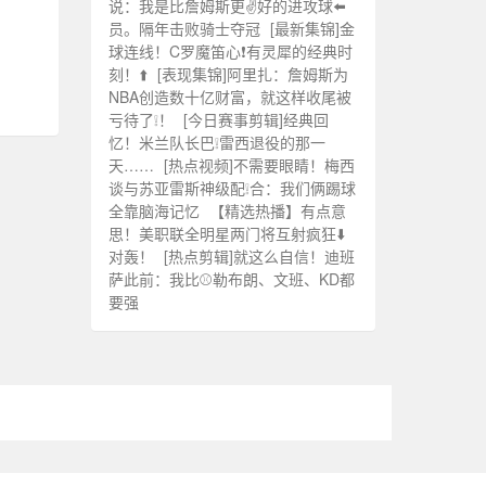
说：我是比詹姆斯更✌️好的进攻球⬅️
员。隔年击败骑士夺冠
[最新集锦]金
球连线！C罗魔笛心❗有灵犀的经典时
刻！⬆️
[表现集锦]阿里扎：詹姆斯为
NBA创造数十亿财富，就这样收尾被
亏待了❕！
[今日赛事剪辑]经典回
忆！米兰队长巴❕雷西退役的那一
天……
[热点视频]不需要眼睛！梅西
谈与苏亚雷斯神级配❕合：我们俩踢球
全靠脑海记忆
【精选热播】有点意
思！美职联全明星两门将互射疯狂⬇️
对轰！
[热点剪辑]就这么自信！迪班
萨此前：我比⚾勒布朗、文班、KD都
要强