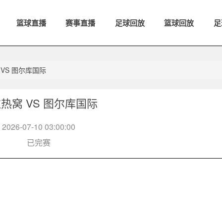
篮球直播
赛事直播
足球回放
篮球回放
足
VS 图尔库国际
热窝 VS 图尔库国际
2026-07-10 03:00:00
已完赛