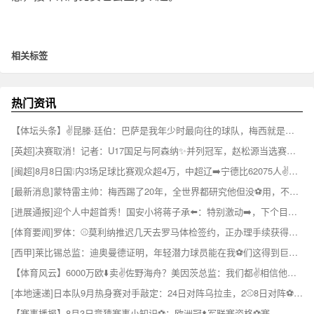
相关标签
热门资讯
【体坛头条】✌️昆滕·廷伯：巴萨是我年少时最向往的球队，梅西就是我的足球信仰
[英超]决赛取消！记者：U17国足与阿森纳✨并列冠军，赵松源当选赛事最佳⬆️
[闽超]8月8日国❕内3场足球比赛观众超4万，中超辽➡️宁德比62075人✌️排今年第6
[最新消息]蒙特雷主帅：梅西踢了20年，全世界都研究他但没⚽用，不会只盯❕着他
[进展通报]迎个人中超首秀！国安小将蒋子承⬅️：特别激动➡️，下个目标打入➡️首球
[体育要闻]罗体：⚾莫利纳推迟几天去罗马体检签约，正办理手续获得西⬅️班牙国籍
[西甲]莱比锡总监：迪奥曼德证明，年轻潜力球员能在我⚽们这得到巨大❗提❗升
【体育风云】6000万欧⬇️卖✌️佐野海舟？美因茨总监：我们都✌️相信他是一名世界级球星
[本地速递]日本队9月热身赛对手敲定：24日对阵乌拉圭，2⚾8日对阵⚽委内瑞拉
【赛事播报】8月3日竞猜赛事小知识⚽：欧洲冠⬆️军联赛资格⚽赛