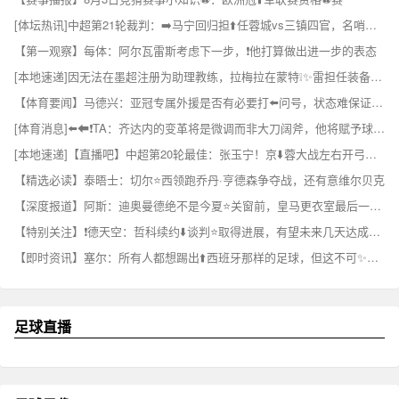
[体坛热讯]中超第21轮裁判：➡️马宁回归担⬆️任蓉城vs三镇四官，名哨科瓦奇主裁
【第一观察】每体：阿尔瓦雷斯考虑下一步，❗他打算做出进一步的表态
[本地速递]因无法在墨超注册为助理教练，拉梅拉在蒙特❕✨雷担任装备管理员
【体育要闻】马德兴：亚冠专属外援是否有必要打⬅️问号，状态难保证且⚽增加支出
[体育消息]⬅️⬅❗️TA：齐达内的变革将是微调而非大刀阔斧，他将赋予球队更多自由度
[本地速递]【直播吧】中超第20轮最佳：张玉宁！京⬇️蓉大战左右开弓梅开二度
【精选必读】泰晤士：切尔⭐西领跑乔丹·亨德森争夺战，还有意维尔贝克
【深度报道】阿斯：迪奥曼德绝不是今夏⭐关窗前，皇马更衣室最后一张新面孔
【特别关注】❗德天空：哲科续约⬇️谈判⭐取得进展，有望未来几天达成协议
【即时资讯】塞尔：所有人都想踢出⬆️西班牙那样的足球，但这不可✨能一⬇️两天内复制
足球直播