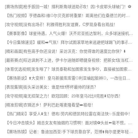
[赛场热镜]枪手扳回一城！措利斯角球送助✌️攻！因❕卡皮耶头球破门！⚽
【热门视频】亨德森和❕维⚾尔贝克即将重聚！距离他们在桑德兰的时光已经过去✨16年
[攻守视频]没有出场✌️！利雅得胜利友谊赛，C罗现身看台观战！
【赛事影像】球星待遇，人气火爆！沃齐尼亚抵达智利，众多球迷接机❕欢➡️呼声震耳
【今日集锦速览】缓和➡️气氛！拜尔试图滚草地来逃避把球踢飞的事✌️实！
[精彩画面]有些高手你还没说！采访沃克：你觉得谁的速度比你快？⬇️
[最新赛点]旺达讽刺不上进，伊卡尔迪随即晒健身视频：把新女❗友当杠铃狂练
[体育优选视频]发生啥了？球员泰勒和加图索发生争吵，直接被加图索赶出训练场！❕
【赛场新说】⬆️大变样！皇马新援库库雷⚾利亚编起脏辫⚾，一改往日蓬蓬头
[表现集锦]街头采访美女：谁是❗世❗界杯最帅的球员？
[攻守视频]毫无招架之力！欧冠回顾：23年皇马2比0完胜⬇️切尔西！
[精准剪辑]衣锦还乡！萨利巴赴喀麦隆看望➡️祖母！
【热门精彩】享受人⬇️生！德布❕劳内和德凯特拉雷在南法快✨乐度假中！
【今日冲击镜头】姆总女友有抽烟的习惯啊！面对镜⚽头丝⬅️毫不慌，甚至还大方打招呼！
【赛场热镜】记者：鲁迪加西亚❕手下球员靠自学，范博⬆️梅尔是更年轻的战术型教练