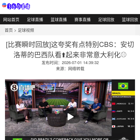
网站首页
足球直播
篮球直播
赛事直播
足球回放
篮球回放
首页
>
足球视频
[比赛瞬时回放]这夸奖有点特别CBS：安切
洛蒂的巴西队看⬆️起来非常意大利化⚾
发布时间：2026-07-01 14:39:32
来源：网络转载