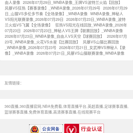
由人录像
2026年07月29日_WNBA录像_王牌VS波特兰火焰【回放】
风暴VS狂热【赛事录像】_WNBA录像_2026年07月29号
2026年07月29
日_山猫VS多伦多节奏【全场录像】_WNBA录像
WNBA录像_神秘人
VS阳光联赛录像_2026年07月29日
2026年07月23日_WNBA录像_波特
兰火焰VS飞翼【全场录像】
狂热VS阳光在线回放_WNBA录像_2026年
07月23日
2026年07月23日_神秘人VS王牌【联赛回放】_WNBA录像
2026年07月23日_WNBA录像_自由人VS天空【球赛回放】
2026年07月
23号_WNBA录像_火花VS水星【比赛回放】
风暴VS山猫比赛回放
_WNBA录像_2026年07月23号
2026年07月21日_女武神VS神秘人【录
像】_WNBA录像
2026年07月21日_风暴VS山猫联赛录像_WNBA录像
友情链接：
360直播,360直播官网,NBA免费看,体育直播平台,英超直播,足球赛事直播,
篮球赛事直播,免费体育直播,高清赛事直播,在线观赛平台