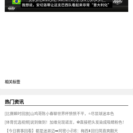
相关标签
热门资讯
[比赛瞬时回放]山鸡哥陈小春聊世界杯愤愤不平，⭐尽显球迷本色
[体育优选视频]说到做到！加维兑现诺言，⚽直接把头发染成吸睛粉色！
【今日赛事回看】都是迷弟迈➡️阿密小✌️将：梅西⬇️回归简直爽翻天