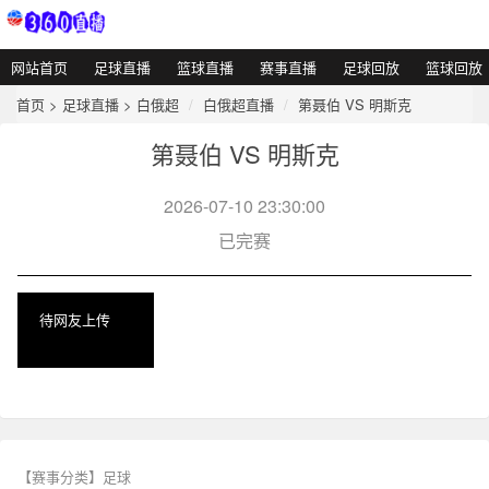
网站首页
足球直播
篮球直播
赛事直播
足球回放
篮球回放
首页
>
足球直播
>
白俄超
白俄超直播
第聂伯 VS 明斯克
第聂伯 VS 明斯克
2026-07-10 23:30:00
已完赛
待网友上传
【赛事分类】
足球