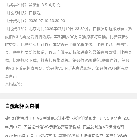
【赛事名称】
第聂伯 VS 明斯克
【比赛球队】
白俄超
【开赛时间】
2026-07-10 23:30:00
【比赛介绍】北京时间2026年07月10日 23:30分，白俄罗斯超级联赛 : 第
聂伯VS明斯克高清清晰源。本站同步官方直播源准时直播，比赛数据实
时更新。比赛结束后可以在本站查看比赛全程录像、比赛比分、赛事结
果、赛事相关新闻报道，以及白俄罗斯超级联赛的最新赛事直播，比赛录
像，比赛视频下载，精彩片段集锦等。第聂伯VS明斯克赛事直连，第聂
伯VS明斯克超清直观，第聂伯VS明斯克直通现场，第聂伯VS明斯克赛
事直击。
本场标签：
白俄超相关直播
捷尔任斯克兵工厂VS明斯克球迷必看_捷尔任斯克兵工厂VS明斯克_2026年08月01号_白俄超直播
08月01号_巴兰诺域治VS伊斯洛奇高清慢放_巴兰诺域治VS伊斯洛奇_白俄超直播
2026年08月01号_白俄超直播_第聂伯VS纳夫坦诺瓦洛克_第聂伯VS纳夫坦诺瓦洛克球场风云