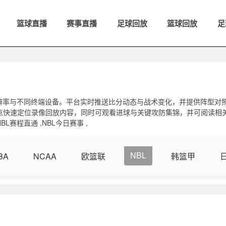
篮球直播
赛事直播
足球回放
篮球回放
足
辨率与不同终端设备。平台实时推送比分动态与战术变化，并提供阵型对
点快速定位录像回放内容，同时可观看进球与关键攻防集锦，并可阅读相
L赛程直通 ,NBL今日赛事 ,
NBL
BA
NCAA
欧篮联
韩篮甲