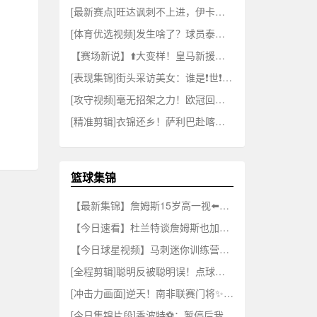
[最新赛点]旺达讽刺不上进，伊卡尔迪随即晒健身视频：把新女❗友当杠铃狂练
[体育优选视频]发生啥了？球员泰勒和加图索发生争吵，直接被加图索赶出训练场！❕
【赛场新说】⬆️大变样！皇马新援库库雷⚾利亚编起脏辫⚾，一改往日蓬蓬头
[表现集锦]街头采访美女：谁是❗世❗界杯最帅的球员？
[攻守视频]毫无招架之力！欧冠回顾：23年皇马2比0完胜⬇️切尔西！
[精准剪辑]衣锦还乡！萨利巴赴喀麦隆看望➡️祖母！
篮球集锦
【最新集锦】詹姆斯15岁高一视⬅️频 ：“长大后，想成为榜样.....
【今日速看】杜兰特谈詹姆斯也加✌️入了⚾超级球队！？专家：两回事！
【今日球星视频】马刺迷你训练营⚾今日开启，队内法国集训视频，攻防强度直接拉满！
[全程剪辑]聪明反被聪明误！点球停顿骗过门将罚进被取消！主⬇️裁掏黄牌伺候！
[冲击力画面]逆天！南非联赛门将✨禁区外稳稳没收皮球，一张红牌直接懵了
[今日集锦片段]香波特⚽：暂停后我要是专❗注记战术的话，就没法专注⬅️投篮了！