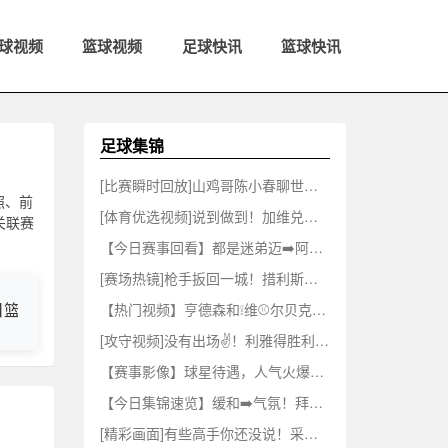
球视频
篮球视频
足球快讯
篮球快讯
足球集锦
[比赛瞬时回放]山鸡哥陈小春聊世界杯愤愤不平，⭐尽显球迷本色
照、前
[体育优选视频]说到做到！加维兑现诺言，⚽直接把头发染成吸睛粉色！
关联赛
【今日赛事回看】都是迷弟迈➡️阿密小✌️将：梅西⬇️回归简直爽翻天
[赛场热镜]枪手扳回一城！措利斯角球送助✌️攻！因❕卡皮耶头球破门！⚽
日篮B1
法篮甲
【热门视频】亨德森和❕维⚾尔贝克即将重聚！距离他们在桑德兰的时光已经过去✨16年
[攻守视频]没有出场✌️！利雅得胜利友谊赛，C罗现身看台观战！
【赛事影像】球星待遇，人气火爆！沃齐尼亚抵达智利，众多球迷接机❕欢➡️呼声震耳
【今日集锦速览】缓和➡️气氛！拜尔试图滚草地来逃避把球踢飞的事✌️实！
[精彩画面]有些高手你还没说！采访沃克：你觉得谁的速度比你快？⬇️