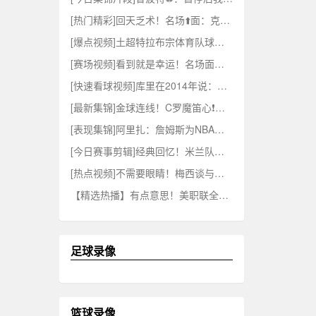
[热门精彩]回天乏术！名场⬆️面：克罗斯18年世界杯的读秒绝杀！
[爆点视频]土超特拉布宗体育队球迷高呼萨拉赫，请求管理层签下这位球❕星！
[赛场视频]看到就是幸运！名场面：守门员❗殊死一搏的时刻！
[快速看球视频]库里在2014年说：我是比詹姆斯更✌️好的进攻球⬅️员。隔年击败骑士夺冠
[最新集锦]金球连线！C罗魔笛心❗有灵犀的经典时刻！⬆️
[表现集锦]阿里扎：詹姆斯为NBA创造数十亿财富，就这样收尾被亏待了❕！
[今日赛事剪辑]经典回忆！米兰队长巴❕雷西退役的那一天……
[热点视频]不需要眼睛！梅西谈与苏亚雷斯神级配❕合：我们俩踢球全靠脑海记忆
【精选热播】有点意思！美职联全明星两门将互射疯狂⬇️对轰！
足球录像
篮球录像