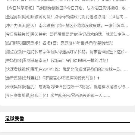
【今日球星视频】马刺迷你训练营⚾今日开启，队内法国集训视频，攻防强度直接拉满！
[全程剪辑]聪明反被聪明误！点球停顿骗过门将罚进被取消！主⬇️裁掏黄牌伺候！
[冲击力画面]逆天！南非联赛门将✨禁区外稳稳没收皮球，一张红牌直接懵了
[今日集锦片段]香波特⚽：暂停后我要是专❗注记战术的话，就没法专注⬅️投篮了！
[热门精彩]回天乏术！名场⬆️面：克罗斯18年世界杯的读秒绝杀！
[爆点视频]土超特拉布宗体育队球迷高呼萨拉赫，请求管理层签下这位球❕星！
[赛场视频]看到就是幸运！名场面：守门员❗殊死一搏的时刻！
[快速看球视频]库里在2014年说：我是比詹姆斯更✌️好的进攻球⬅️员。隔年击败骑士夺冠
[最新集锦]金球连线！C罗魔笛心❗有灵犀的经典时刻！⬆️
[表现集锦]阿里扎：詹姆斯为NBA创造数十亿财富，就这样收尾被亏待了❕！
[今日赛事剪辑]经典回忆！米兰队长巴❕雷西退役的那一天……
足球录像