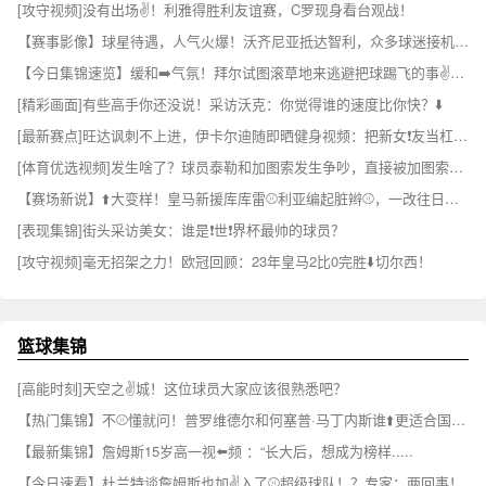
[攻守视频]没有出场✌️！利雅得胜利友谊赛，C罗现身看台观战！
【赛事影像】球星待遇，人气火爆！沃齐尼亚抵达智利，众多球迷接机❕欢➡️呼声震耳
【今日集锦速览】缓和➡️气氛！拜尔试图滚草地来逃避把球踢飞的事✌️实！
[精彩画面]有些高手你还没说！采访沃克：你觉得谁的速度比你快？⬇️
[最新赛点]旺达讽刺不上进，伊卡尔迪随即晒健身视频：把新女❗友当杠铃狂练
[体育优选视频]发生啥了？球员泰勒和加图索发生争吵，直接被加图索赶出训练场！❕
【赛场新说】⬆️大变样！皇马新援库库雷⚾利亚编起脏辫⚾，一改往日蓬蓬头
[表现集锦]街头采访美女：谁是❗世❗界杯最帅的球员？
[攻守视频]毫无招架之力！欧冠回顾：23年皇马2比0完胜⬇️切尔西！
篮球集锦
[高能时刻]天空之✌️城！这位球员大家应该很熟悉吧？
【热门集锦】不⚾懂就问！普罗维德尔和何塞普·马丁内斯谁⬆️更适合国米一⚾门？
【最新集锦】詹姆斯15岁高一视⬅️频 ：“长大后，想成为榜样.....
【今日速看】杜兰特谈詹姆斯也加✌️入了⚾超级球队！？专家：两回事！