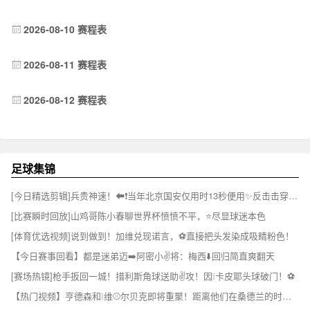
2026-08-10 赛程表
2026-08-11 赛程表
2026-08-12 赛程表
足球集锦
[今日精选剪辑]兵贵神速！⬅❗️当年北京国安仅用时13秒便用✨反击击穿海港防线
[比赛瞬时回放]山鸡哥陈小春聊世界杯愤愤不平，⭐尽显球迷本色
[体育优选视频]说到做到！加维兑现诺言，⚽直接把头发染成吸睛粉色！
【今日赛事回看】都是迷弟迈➡️阿密小✌️将：梅西⬇️回归简直爽翻天
[赛场热镜]枪手扳回一城！措利斯角球送助✌️攻！因❕卡皮耶头球破门！⚽
【热门视频】亨德森和❕维⚾尔贝克即将重聚！距离他们在桑德兰的时光已经过去✨16年