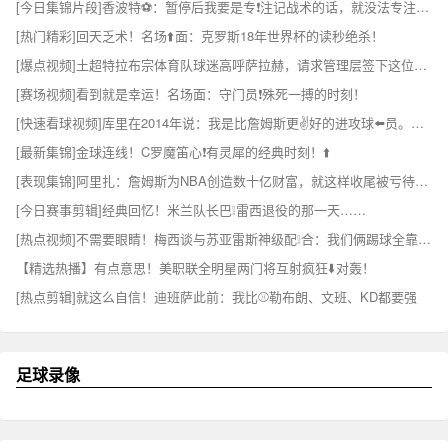
[今日集锦片段]香波特⚽：暂停后我要是专❗注记战术的话，就没法专注⬅️投篮了！
[热门精彩]回天乏术！名场⬆️面：克罗斯18年世界杯的读秒绝杀！
[爆点视频]土超特拉布宗体育队球迷高呼萨拉赫，请求管理层签下这位球❕星！
[赛场视频]看到就是幸运！名场面：守门员❗殊死一搏的时刻！
[快速看球视频]库里在2014年说：我是比詹姆斯更✌️好的进攻球⬅️员。隔年击败骑士夺冠
[最新集锦]金球连线！C罗魔笛心❗有灵犀的经典时刻！⬆️
[表现集锦]阿里扎：詹姆斯为NBA创造数十亿财富，就这样收尾被亏待了❕！
[今日赛事剪辑]经典回忆！米兰队长巴❕雷西退役的那一天……
[热点视频]不需要眼睛！梅西谈与苏亚雷斯神级配❕合：我们俩踢球全靠脑海记忆
【精选热播】有点意思！美职联全明星两门将互射疯狂⬇️对轰！
[热点剪辑]就这么自信！迪班萨此前：我比⚾勒布朗、文班、KD都要强
足球录像