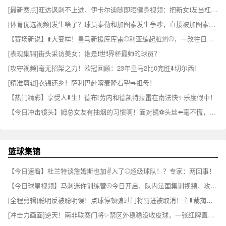
[最新赛点]旺达讽刺不上进，伊卡尔迪随即晒健身视频：把新女❗友当杠铃狂练
[体育优选视频]发生啥了？球员泰勒和加图索发生争吵，直接被加图索赶出训练场！❕
【赛场新说】⬆️大变样！皇马新援库库雷⚾利亚编起脏辫⚾，一改往日蓬蓬头
[表现集锦]街头采访美女：谁是❗世❗界杯最帅的球员？
[攻守视频]毫无招架之力！欧冠回顾：23年皇马2比0完胜⬇️切尔西！
[精准剪辑]衣锦还乡！萨利巴赴喀麦隆看望➡️祖母！
【热门精彩】享受人⬇️生！德布❕劳内和德凯特拉雷在南法快✨乐度假中！
【今日冲击镜头】姆总女友有抽烟的习惯啊！面对镜⚽头丝⬅️毫不慌，甚至还大方打招呼！
篮球集锦
【今日速看】杜兰特谈詹姆斯也加✌️入了⚾超级球队！？专家：两回事！
【今日球星视频】马刺迷你训练营⚾今日开启，队内法国集训视频，攻防强度直接拉满！
[全程剪辑]聪明反被聪明误！点球停顿骗过门将罚进被取消！主⬇️裁掏黄牌伺候！
[冲击力画面]逆天！南非联赛门将✨禁区外稳稳没收皮球，一张红牌直接懵了