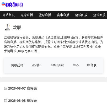
网站首页
足球直播
篮球直播
赛事直播
足球回放
篮球回放
欧联
欧联联赛赛程密集，表现波动可通过数据回测进行解释；联赛提供免插件
高清直播、视频回放与集锦，并通过时间序列分析展示球队状态曲线，为
研判赛季走势和预测排名提供依据。欧联全景呈现 ,欧联实时转播 ,欧联
手机看球 ,欧联比赛直播 ,
阿根廷杯
亚洲杯
U23亚洲杯
中乙
中台联
2026-08-07 赛程表
2026-08-08 赛程表