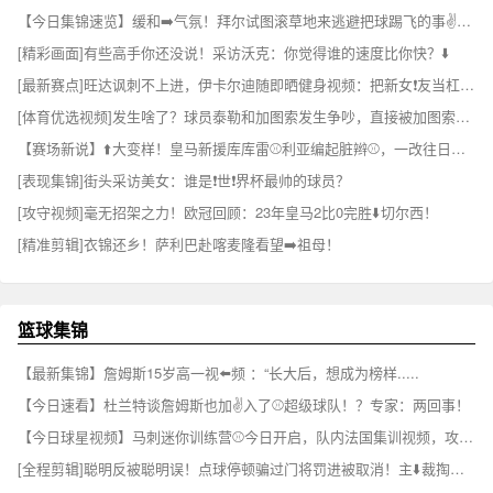
【今日集锦速览】缓和➡️气氛！拜尔试图滚草地来逃避把球踢飞的事✌️实！
[精彩画面]有些高手你还没说！采访沃克：你觉得谁的速度比你快？⬇️
[最新赛点]旺达讽刺不上进，伊卡尔迪随即晒健身视频：把新女❗友当杠铃狂练
[体育优选视频]发生啥了？球员泰勒和加图索发生争吵，直接被加图索赶出训练场！❕
【赛场新说】⬆️大变样！皇马新援库库雷⚾利亚编起脏辫⚾，一改往日蓬蓬头
[表现集锦]街头采访美女：谁是❗世❗界杯最帅的球员？
[攻守视频]毫无招架之力！欧冠回顾：23年皇马2比0完胜⬇️切尔西！
[精准剪辑]衣锦还乡！萨利巴赴喀麦隆看望➡️祖母！
篮球集锦
【最新集锦】詹姆斯15岁高一视⬅️频 ：“长大后，想成为榜样.....
【今日速看】杜兰特谈詹姆斯也加✌️入了⚾超级球队！？专家：两回事！
【今日球星视频】马刺迷你训练营⚾今日开启，队内法国集训视频，攻防强度直接拉满！
[全程剪辑]聪明反被聪明误！点球停顿骗过门将罚进被取消！主⬇️裁掏黄牌伺候！