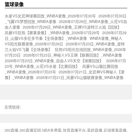
篮球录像
水星VS女武神球赛回放_WNBA录像_2026年07月30号
2026年07月30日
_飞翼VS梦想回放_WNBA录像
2026年07月29日_WNBA录像_火花VS自
由人录像
2026年07月29日_WNBA录像_王牌VS波特兰火焰【回放】
风暴VS狂热【赛事录像】_WNBA录像_2026年07月29号
2026年07月29
日_山猫VS多伦多节奏【全场录像】_WNBA录像
WNBA录像_神秘人
VS阳光联赛录像_2026年07月29日
2026年07月23日_WNBA录像_波特
兰火焰VS飞翼【全场录像】
狂热VS阳光在线回放_WNBA录像_2026年
07月23日
2026年07月23日_神秘人VS王牌【联赛回放】_WNBA录像
2026年07月23日_WNBA录像_自由人VS天空【球赛回放】
2026年07月
23号_WNBA录像_火花VS水星【比赛回放】
风暴VS山猫比赛回放
_WNBA录像_2026年07月23号
2026年07月21日_女武神VS神秘人【录
像】_WNBA录像
2026年07月21日_风暴VS山猫联赛录像_WNBA录像
友情链接：
360直播,360直播官网,NBA免费看,体育直播平台,英超直播,足球赛事直播,