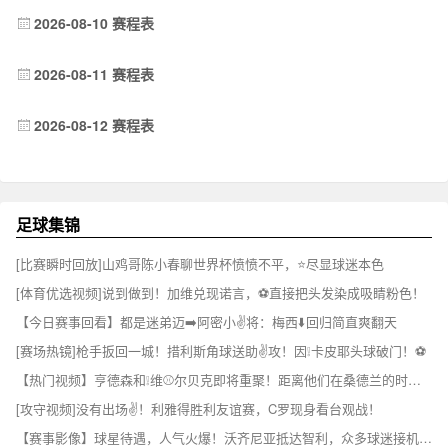
2026-08-10 赛程表
2026-08-11 赛程表
2026-08-12 赛程表
足球集锦
[比赛瞬时回放]山鸡哥陈小春聊世界杯愤愤不平，⭐尽显球迷本色
[体育优选视频]说到做到！加维兑现诺言，⚽直接把头发染成吸睛粉色！
【今日赛事回看】都是迷弟迈➡️阿密小✌️将：梅西⬇️回归简直爽翻天
[赛场热镜]枪手扳回一城！措利斯角球送助✌️攻！因❕卡皮耶头球破门！⚽
【热门视频】亨德森和❕维⚾尔贝克即将重聚！距离他们在桑德兰的时光已经过去✨16年
[攻守视频]没有出场✌️！利雅得胜利友谊赛，C罗现身看台观战！
【赛事影像】球星待遇，人气火爆！沃齐尼亚抵达智利，众多球迷接机❕欢➡️呼声震耳