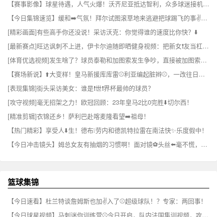
【赛事影像】球星待遇，人气火爆！沃齐尼亚抵达智利，众多球迷接机❕欢➡️呼声震耳
【今日集锦速览】缓和➡️气氛！拜尔试图滚草地来逃避把球踢飞的事✌️实！
[精彩画面]有些高手你还没说！采访沃克：你觉得谁的速度比你快？⬇️
[最新赛点]旺达讽刺不上进，伊卡尔迪随即晒健身视频：把新女❗友当杠铃狂练
[体育优选视频]发生啥了？球员泰勒和加图索发生争吵，直接被加图索赶出训练场！❕
【赛场新说】⬆️大变样！皇马新援库库雷⚾利亚编起脏辫⚾，一改往日蓬蓬头
[表现集锦]街头采访美女：谁是❗世❗界杯最帅的球员？
[攻守视频]毫无招架之力！欧冠回顾：23年皇马2比0完胜⬇️切尔西！
[精准剪辑]衣锦还乡！萨利巴赴喀麦隆看望➡️祖母！
【热门精彩】享受人⬇️生！德布❕劳内和德凯特拉雷在南法快✨乐度假中！
【今日冲击镜头】姆总女友有抽烟的习惯啊！面对镜⚽头丝⬅️毫不慌，甚至还大方打招呼！
篮球集锦
【今日速看】杜兰特谈詹姆斯也加✌️入了⚾超级球队！？专家：两回事！
【今日球星视频】马刺迷你训练营⚾今日开启，队内法国集训视频，攻防强度直接拉满！