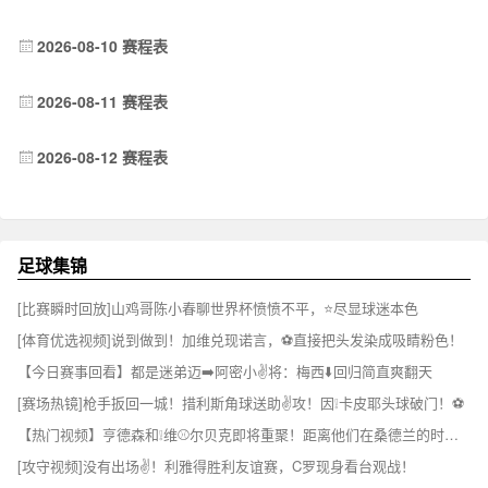
2026-08-10 赛程表
2026-08-11 赛程表
2026-08-12 赛程表
足球集锦
[比赛瞬时回放]山鸡哥陈小春聊世界杯愤愤不平，⭐尽显球迷本色
[体育优选视频]说到做到！加维兑现诺言，⚽直接把头发染成吸睛粉色！
【今日赛事回看】都是迷弟迈➡️阿密小✌️将：梅西⬇️回归简直爽翻天
[赛场热镜]枪手扳回一城！措利斯角球送助✌️攻！因❕卡皮耶头球破门！⚽
【热门视频】亨德森和❕维⚾尔贝克即将重聚！距离他们在桑德兰的时光已经过去✨16年
[攻守视频]没有出场✌️！利雅得胜利友谊赛，C罗现身看台观战！