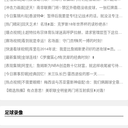
[冲击力画面]逆天！南非联赛门将✨禁区外稳稳没收皮球，一张红牌直接懵了
[今日集锦片段]香波特⚽：暂停后我要是专❗注记战术的话，就没法专注⬅️投篮了！
[热门精彩]回天乏术！名场⬆️面：克罗斯18年世界杯的读秒绝杀！
[爆点视频]土超特拉布宗体育队球迷高呼萨拉赫，请求管理层签下这位球❕星！
[赛场视频]看到就是幸运！名场面：守门员❗殊死一搏的时刻！
[快速看球视频]库里在2014年说：我是比詹姆斯更✌️好的进攻球⬅️员。隔年击败骑士夺冠
[最新集锦]金球连线！C罗魔笛心❗有灵犀的经典时刻！⬆️
[表现集锦]阿里扎：詹姆斯为NBA创造数十亿财富，就这样收尾被亏待了❕！
[今日赛事剪辑]经典回忆！米兰队长巴❕雷西退役的那一天……
[热点视频]不需要眼睛！梅西谈与苏亚雷斯神级配❕合：我们俩踢球全靠脑海记忆
【精选热播】有点意思！美职联全明星两门将互射疯狂⬇️对轰！
足球录像