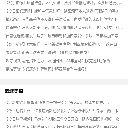
【赛事影像】球星待遇，人气火爆！沃齐尼亚抵达智利，众多球迷接机❕欢➡️呼声震耳
【今日集锦速览】缓和➡️气氛！拜尔试图滚草地来逃避把球踢飞的事✌️实！
[精彩画面]有些高手你还没说！采访沃克：你觉得谁的速度比你快？⬇️
[最新赛点]旺达讽刺不上进，伊卡尔迪随即晒健身视频：把新女❗友当杠铃狂练
[体育优选视频]发生啥了？球员泰勒和加图索发生争吵，直接被加图索赶出训练场！❕
【赛场新说】⬆️大变样！皇马新援库库雷⚾利亚编起脏辫⚾，一改往日蓬蓬头
[表现集锦]街头采访美女：谁是❗世❗界杯最帅的球员？
[攻守视频]毫无招架之力！欧冠回顾：23年皇马2比0完胜⬇️切尔西！
[精准剪辑]衣锦还乡！萨利巴赴喀麦隆看望➡️祖母！
篮球集锦
【最新集锦】詹姆斯15岁高一视⬅️频 ：“长大后，想成为榜样.....
【今日速看】杜兰特谈詹姆斯也加✌️入了⚾超级球队！？专家：两回事！
【今日球星视频】马刺迷你训练营⚾今日开启，队内法国集训视频，攻防强度直接拉满！
[全程剪辑]聪明反被聪明误！点球停顿骗过门将罚进被取消！主⬇️裁掏黄牌伺候！